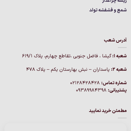
ریسه چراغدار
شمع و فشفشه تولد
آدرس شعب
شعبه 1:
گيشا ، فاضل جنوبی ،تقاطع چهارم، پلاک 619/1
شعبه 2:
پاسداران – نبش بهارستان یکم – پلاک ۴۷۸
شماره تماس:
02128428428
پشتیبانی:
09389984398
مطمئن خرید نمایید