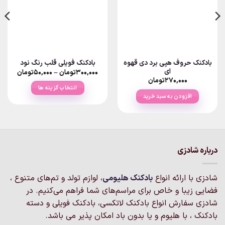
بادکنک حروف هپی برد دی قهوه
بادکنک فویلی قلب رنگ نود
ای
Price
۳۰۰,۰۰۰
تومان
–
۵۰,۰۰۰
تومان
ange:
۲۷۰,۰۰۰
تومان
انتخاب گزینه ها
rough
افزودن به سبد خرید
۳۰۰,۰۰۰توم
این
محصول
دارای
انواع
مختلفی
درباره شادزی
می
باشد.
گزینه
شادزی با ارائه انواع
بادکنک‌ هلیومی
، لوازم تولد و تم‌های متنوع ،
ها
فضایی زیبا و خاص برای مراسم‌های شما فراهم می‌کنیم. در
ممکن
شادزی سفارش انواع بادکنک لاتکسی، بادکنک فویلی و دسته
است
بادکنک ، با هلیوم و یا بدون باد امکان پذیر می باشد.
در