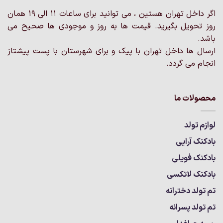
صفحه
محصول
اگر داخل تهران هستین ، می توانید برای ساعات 11 الی 19 همان
انتخاب
روز تحویل بگیرید. قیمت ها به روز و موجودی ها صحیح می
شوند
باشد.
ارسال ها داخل تهران با پیک و برای شهرستان با پست پیشتاز
انجام می گردد.
محصولات ما
لوازم تولد
بادکنک آرایی
بادکنک فویلی
بادکنک لاتکسی
تم تولد دخترانه
تم تولد پسرانه