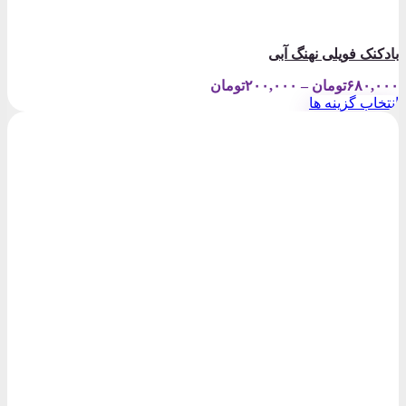
بادکنک فویلی نهنگ آبی
Price
۶۸۰,۰۰۰
تومان
–
۲۰۰,۰۰۰
تومان
range:
انتخاب گزینه ها
۲۰۰,۰۰۰تومان
این
through
محصول
۶۸۰,۰۰۰تومان
دارای
انواع
مختلفی
می
باشد.
گزینه
ها
ممکن
است
در
صفحه
محصول
انتخاب
شوند