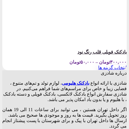
بادکنک فویلی قلب رنگ نود
Price
۳۰۰,۰۰۰
تومان
–
۵۰,۰۰۰
تومان
range:
انتخاب گزینه ها
۵۰,۰۰۰تومان
این
درباره شادزی
through
محصول
۳۰۰,۰۰۰تومان
شادزی با ارائه انواع
بادکنک‌ هلیومی
، لوازم تولد و تم‌های متنوع ،
دارای
فضایی زیبا و خاص برای مراسم‌های شما فراهم می‌کنیم. در
انواع
شادزی سفارش انواع بادکنک لاتکسی، بادکنک فویلی و دسته بادکنک
مختلفی
، با هلیوم و یا بدون باد امکان پذیر می باشد.
می
باشد.
اگر داخل تهران هستین ، می توانید برای ساعات 11 الی 19 همان
گزینه
روز تحویل بگیرید. قیمت ها به روز و موجودی ها صحیح می باشد.
ها
ارسال ها داخل تهران با پیک و برای شهرستان با پست پیشتاز انجام
ممکن
می گردد.
است