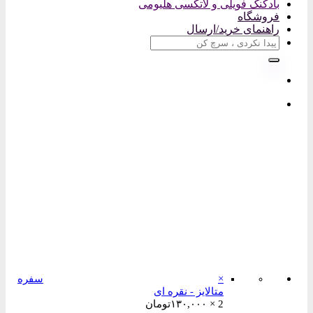
بادکنک فویلی و لاتکسی هلیومی
فروشگاه
راهنمای خرید/ارسال
جستجو
برای:
×
سفره
متالایز - نقره ای
2 ×
۱۳۰,۰۰۰
تومان