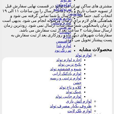
تم تولد
کوکوملون
مشتری های ساکن تهران می توانید در قسمت نهایی سفارش قبل
تم تولد لگو
از تسویه حساب تاریخ و بازه زمانی ارسال را بین ساعات ۱۱ الی ۱۹
مناسبتی
انتخاب کنید. حتما قبل از ارسال با شما تماس گرفته می شود و
لوازم هالووین
هماهنگی های لازم برای ارسال مرسوله انجام می شود. بدیهی است
لوازم ولنتاین
تا زمان پاسخگویی شما سفارشات ارسال نمی شود. زودترین زمان
تم تعیین
ارسال سفارشات ۲ ساعت بعد از ثبت سفارش می باشد.
جنسیت
سفارشات شهرهای دیگر تا دو روزکاری بعد از ثبت سفارش به
لوازم
پست پیشتاز تحویل می گردد.
کریسمس
لوازم یلدا
محصولات مشابه
تم رنگ نود
لوازم تولد
اجاره لوازم تولد
پکیج تزیین تولد
شمع و فشفشه تولد
لوازم بادکنک آرایی
لوازم تزئینی و ریسه
جشن
کلاه و تاج تولد
عینک تولد
لوازم جانبی تولد
لوازم آتش بازی
ظروف یکبار مصرف تولد
لوازم بلک لایت