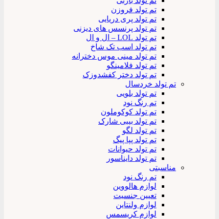
تم تولد باربی
تم تولد فروزن
تم تولد پری دریایی
تم تولد پرنسس های دیزنی
تم تولد LOL – ال و ال
تم تولد اسب تک شاخ
تم تولد مینی موس دخترانه
تم تولد فلامینگو
تم تولد دختر کفشدوزک
تم تولد خردسال
تم تولد بلویی
تم رنگ نود
تم تولد کوکوملون
تم تولد بیبی شارک
تم تولد لگو
تم تولد پپا پیگ
تم تولد حیوانات
تم تولد دایناسور
مناسبتی
تم رنگ نود
لوازم هالووین
تعیین جنسیت
لوازم ولنتاین
لوازم کریسمس