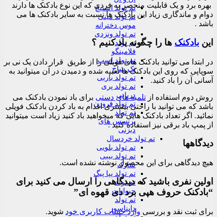
بهره برد و یک قابلیت منحصر به فردی که این نوع بادکنک ها دارند
تم تولد استیچ
دوام و ماندگاری زیاد این بادکنک ها نسبت به سایر بادکنک ها می
تم تولد مینی
باشد .
موس دخترانه
تم تولد ونزدی
این
بادکنک
ها را چگونه باد کنیم ؟
تم تولد
فلامینگو
تم تولد اسب
در ابتدا می توانید بادکنک های فویلی را از طریق قرار دادن یک نی بر
تک شاخ
سوپاپی که روی این بادکنک ها تعبیه شده و دمیدن در آن میتوانید به
تم تولد باربی
آسانی آن را باد کنید.
تم تولد پری
دریایی
روش دوم استفاده از
تلمبه های دستی
برای باد نمودن بادکنک می
تم تولد فروزن
باشد که می توانید با راحتی بیشتری اقدام به باد کردن بادکنک فویلی
تم تولد
نمائید. اگر تعداد بادکنک هایی که میخواهید باد کنید زیاد است میتوانید
پرنسس های
از پمپ باد برقی نیز استفاده کنید .
دیزنی
تم تولد خردسال
دیدگاهها
تم تولد بلویی
تم تولد بیبی
هیچ دیدگاهی برای این محصول نوشته نشده است.
شارک
تم تولد پپا پیگ
اولین نفری باشید که دیدگاهی را ارسال می کنید برای
تم تولد
“بادکنک حروف هپی برد دی قهوه ای”
حیوانات
تم تولد
دایناسور
برای ثبت نقد و بررسی
وارد حساب کاربری خود
شوید.