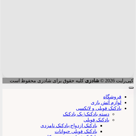
کپی‌رایت 2026 ©
شادزی
کلیه حقوق برای شادزی محفوظ است
فروشگاه
لوازم آتش بازی
بادکنک فویلی و لاتکسی
دسته بادکنک| پک بادکنک
بادکنک فویلی
بادکنک ازدواج-بادکنک نامزدی
بادکنک فویلی حیوانات