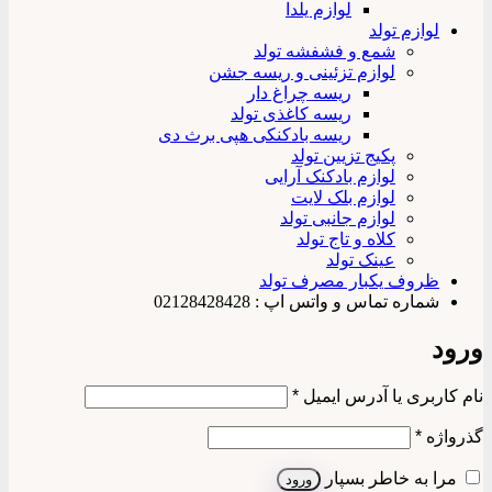
لوازم یلدا
لوازم تولد
شمع و فشفشه تولد
لوازم تزئینی و ریسه جشن
ریسه چراغ دار
ریسه کاغذی تولد
ریسه بادکنکی هپی برث دی
پکیج تزیین تولد
لوازم بادکنک آرایی
لوازم بلک لایت
لوازم جانبی تولد
کلاه و تاج تولد
عینک تولد
ظروف یکبار مصرف تولد
شماره تماس و واتس اپ : 02128428428
ورود
الزامی
نام کاربری یا آدرس ایمیل
*
الزامی
گذرواژه
*
مرا به خاطر بسپار
ورود