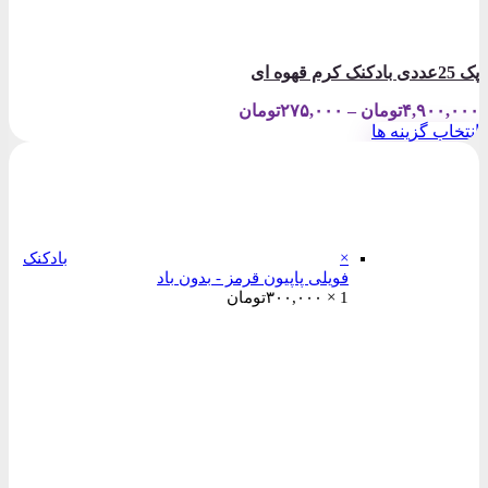
پک 25عددی بادکنک کرم قهوه ای
Price
۴,۹۰۰,۰۰۰
تومان
–
۲۷۵,۰۰۰
تومان
range:
انتخاب گزینه ها
۲۷۵,۰۰۰تومان
این
through
محصول
۴,۹۰۰,۰۰۰تومان
دارای
انواع
مختلفی
می
×
بادکنک
باشد.
فویلی پاپیون قرمز - بدون باد
گزینه
1 ×
۳۰۰,۰۰۰
تومان
ها
ممکن
است
در
صفحه
محصول
انتخاب
شوند