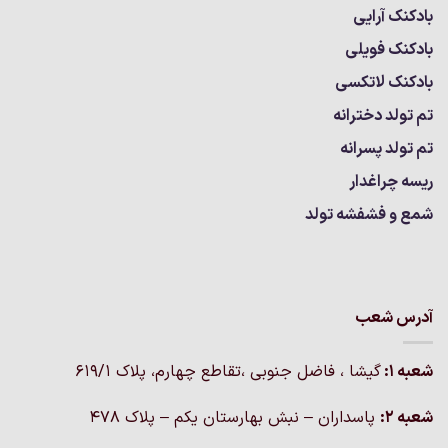
بادکنک آرایی
بادکنک فویلی
بادکنک لاتکسی
تم تولد دخترانه
تم تولد پسرانه
ریسه چراغدار
شمع و فشفشه تولد
آدرس شعب
شعبه 1:
گيشا ، فاضل جنوبی ،تقاطع چهارم، پلاک 619/1
شعبه 2:
پاسداران – نبش بهارستان یکم – پلاک ۴۷۸