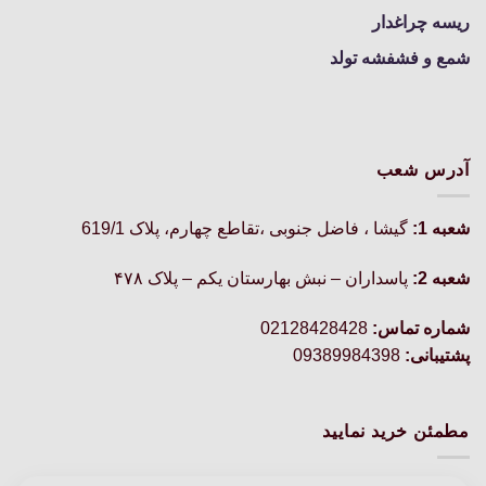
ریسه چراغدار
شمع و فشفشه تولد
آدرس شعب
شعبه 1:
گيشا ، فاضل جنوبی ،تقاطع چهارم، پلاک 619/1
شعبه 2:
پاسداران – نبش بهارستان یکم – پلاک ۴۷۸
شماره تماس:
02128428428
پشتیبانی:
09389984398
مطمئن خرید نمایید