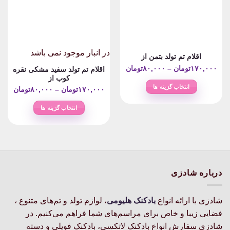
ها
ها
ممکن
ممکن
است
است
در
در
صفحه
صفحه
در انبار موجود نمی باشد
اقلام تم تولد بتمن از
محصول
محصول
Price
۱۷۰,۰۰۰
تومان
–
۸۰,۰۰۰
تومان
اقلام تم تولد سفید مشکی نقره
انتخاب
انتخاب
کوب از
range:
شوند
شوند
انتخاب گزینه ها
rice
۸۰,۰۰۰تومان
۱۷۰,۰۰۰
تومان
–
۸۰,۰۰۰
تومان
این
nge:
through
انتخاب گزینه ها
محصول
۱۷۰,۰۰۰تومان
این
دارای
ough
محصول
انواع
۱۷۰,۰۰۰
دارای
مختلفی
انواع
می
مختلفی
باشد.
درباره شادزی
می
گزینه
باشد.
ها
گزینه
ممکن
شادزی با ارائه انواع
بادکنک‌ هلیومی
، لوازم تولد و تم‌های متنوع ،
ها
است
فضایی زیبا و خاص برای مراسم‌های شما فراهم می‌کنیم. در
ممکن
در
شادزی سفارش انواع بادکنک لاتکسی، بادکنک فویلی و دسته
است
صفحه