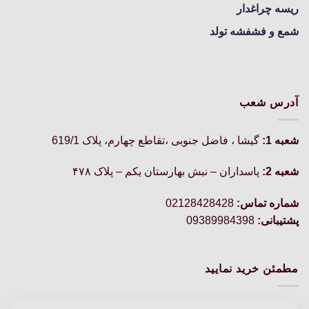
ریسه چراغدار
شمع و فشفشه تولد
آدرس شعب
شعبه 1:
گيشا ، فاضل جنوبی ،تقاطع چهارم، پلاک 619/1
شعبه 2:
پاسداران – نبش بهارستان یکم – پلاک ۴۷۸
شماره تماس:
02128428428
پشتیبانی:
09389984398
مطمئن خرید نمایید