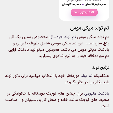
محصول
محصول
Price
۱,۸۸۰,۰۰۰
تومان
–
۴۰۰,۰۰۰
تومان
انتخاب
انتخاب
range:
۴۰۰,۰۰۰تومان
شوند
شوند
انتخاب گزینه ها
through
۱,۸۸۰,۰۰۰تومان
این
محصول
تم تولد میکی موس
دارای
انواع
تم تولد میکی موس
تم تولد خردسال
مخصوص سنین یک الی
مختلفی
پنج سال است. این تم میکی موسی شامل ظروف پذیرایی و
می
بادکنک میکی موس می باشد. همچنین میتوانید بادکنک آرایی
باشد.
گزینه
تم موردعلاقه خود را به تیم شادزی بسپارید
ها
ممکن
تزئین تولد
است
هنگامیکه
تم تولد
موردنظر خود را انتخاب میکنید برای دکور تولد
در
صفحه
باید نکاتی را در نظر بگیرید.
محصول
انتخاب
بادکنک هلیومی
برای جشن های کوچک دوستانه یا خانوادگی در
شوند
محیط های کوچک مانند خانه و محل کار و رستوران و… مناسب
است.