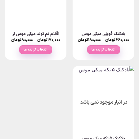
بادکنک فویلی میکی موس
اقلام تم تولد میکی موس از
Price
Price
۶۶۰,۰۰۰
تومان
–
۱۸۰,۰۰۰
تومان
۱۷۰,۰۰۰
تومان
–
۸۰,۰۰۰
تومان
range:
range:
۱۸۰,۰۰۰تومان
انتخاب گزینه ها
انتخاب گزینه ها
rough
through
۶۶۰,۰۰۰تومان
۱۷۰,۰۰۰توما
این
این
محصول
محصول
دارای
دارای
انواع
انواع
مختلفی
مختلفی
می
می
باشد.
باشد.
در انبار موجود نمی باشد
گزینه
گزینه
ها
ها
ممکن
ممکن
است
است
در
در
صفحه
صفحه
بادکنک ۵ تکه میکی موس