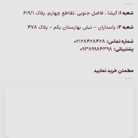
شعبه 1:
گيشا ، فاضل جنوبی ،تقاطع چهارم، پلاک 619/1
شعبه 2:
پاسداران – نبش بهارستان یکم – پلاک ۴۷۸
شماره تماس:
02128428428
پشتیبانی:
09389984398
مطمئن خرید نمایید