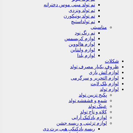
تم تولد مینی موس دخترانه
تم تولد ونزدی
تم تولد یونیکورن
تم تولداستیچ
مناسبتی
تم رنگ نود
لوازم کریسمس
لوازم هالووین
لوازم ولنتاین
لوازم یلدا
شکلات
ظروف یکبار مصرف تولد
لوازم آتش بازی
لوازم التحریر و سرگرمی
لوازم بلک لایت
لوازم تولد
پکیج تزیین تولد
شمع و فشفشه تولد
عینک تولد
کلاه و تاج تولد
لوازم بادکنک آرایی
لوازم تزئینی و ریسه جشن
ریسه بادکنکی هپی برث دی