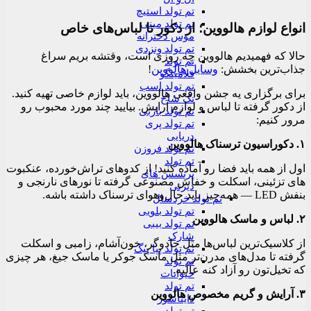
تم تولد استیچ
تم تولد مینی
انواع لوازم هالووین؛ از دکور تا لباس‌های خاص
موس دخترانه
تم تولد ونزدی
حالا که فهمیدیم هالووین چه روزی است، وقتشه بریم سراغ
تم تولد
جذاب‌ترین بخشش:
وسایل هالووین
!
فلامینگو
تم تولد اسب
برای برگزاری یه جشن واقعی هالووین، باید لوازم خاصی تهیه کنید.
تک شاخ
از دکور گرفته تا لباس و لوازم آرایش. بیایید چند مورد محبوب رو
تم تولد باربی
مرور کنیم:
تم تولد پری
دریایی
۱. دکوراسیون ترسناک هالووین
تم تولد فروزن
تم تولد
اول از همه باید فضا رو آماده کنید! از کدوهای تراش‌خورده، عنکبوت
پرنسس های
های تزئینی، اسکلت و خفاش مصنوعی گرفته تا نورهای نارنجی و
دیزنی
بنفش LED — همه‌چیز باید حال‌و‌هوای ترسناک داشته باشه.
تم تولد خردسال
تم تولد بلویی
۲. لباس و ماسک هالووین
تم تولد بیبی
شارک
از کلاسیک‌ترین لباس‌ها مثل جادوگر، خون‌آشام، زامبی و اسکلت
تم تولد پپا پیگ
گرفته تا مدل‌های مدرن‌تر مثل ماسک جوکر یا ماسک‌ جیغ، هر چیزی
تم تولد
که تخیل‌تون رو آزاد کنه عالیه.
حیوانات
تم تولد
۳. آرایش و گریم مخصوص هالووین
دایناسور