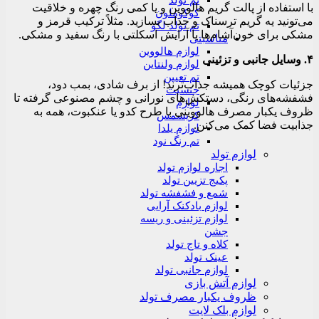
تم تولد
با استفاده از پالت گریم هالووین و یا کمی رنگ چهره و خلاقیت
کوکوملون
می‌تونید یه گریم ترسناک و جذاب بسازید. مثلاً ترکیب قرمز و
تم تولد لگو
مشکی برای خون‌آشام‌ها یا آرایش اسکلتی با رنگ سفید و مشکی.
مناسبتی
لوازم هالووین
۴. وسایل جانبی و تزئینی
لوازم ولنتاین
تم تعیین
جزئیات کوچک همیشه جذاب‌ترند! از برف شادی، بمب دود،
جنسیت
فشفشه‌های رنگی، دستکش‌های نورانی و چشم مصنوعی گرفته تا
لوازم
ظروف یکبار مصرف هالووینی با طرح کدو یا عنکبوت، همه به
کریسمس
جذابیت فضا کمک می‌کنن.
لوازم یلدا
تم رنگ نود
لوازم تولد
اجاره لوازم تولد
پکیج تزیین تولد
شمع و فشفشه تولد
لوازم بادکنک آرایی
لوازم تزئینی و ریسه
جشن
کلاه و تاج تولد
عینک تولد
لوازم جانبی تولد
لوازم آتش بازی
ظروف یکبار مصرف تولد
لوازم بلک لایت