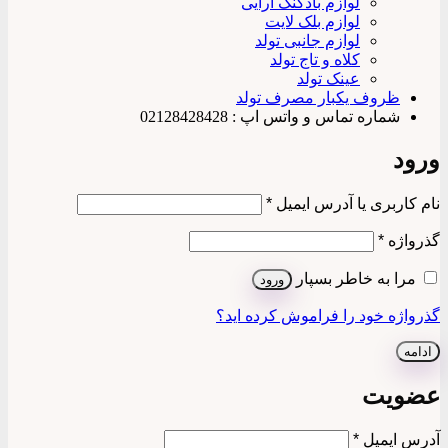
لوازم بادکنک آرایی
لوازم بلک لایت
لوازم جانبی تولد
کلاه و تاج تولد
عینک تولد
ظروف یکبار مصرف تولد
شماره تماس و واتس اپ : 02128428428
ورود
الزامی
نام کاربری یا آدرس ایمیل
*
الزامی
گذرواژه
*
مرا به خاطر بسپار
ورود
گذرواژه خود را فراموش کرده اید؟
ادامه
عضویت
الزامی
آدرس ایمیل
*