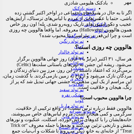
مهر
بادکنک هلیومی شادزی
دسته بادکنک
اگر تا به حال در شبکه‌های اجتماعی در اواخر اکتبر گشتی زده
بادکنک فویلی
باشی، حتما با عکس‌هایی از مردم با لباس‌های ترسناک، آرایش‌های
بادکنک لاتکسی
عجیب و دکوراسیون‌های تاریک روبه‌رو شدی. بله! اون روز خاص
بادکنک آرایی
همون هالووین (Halloween) معروفه. اما واقعاً هالووین چه روزی
تم تولد
است و چرا این‌قدر در سراسر دنیا محبوب شده؟
تم تولد بزرگسال
تم تولد رنگین
هالووین چه روزی است؟
کمان
تم تولد خالدار
تم تولد
هر سال، ۳۱ اکتبر (برابر با ۹ آبان) روز جهانی هالووین برگزار
سرخابی
می‌شود. ریشه این جشن به آیین‌های باستانی سلت‌ها (Celtic)
مشکی
برمی‌گردد که اعتقاد داشتند در این روز، مرز بین دنیای زندگان و
تم تولد
مردگان نازک می‌شود و ارواح به زمین بازمی‌گردند. با گذشت زمان،
لاکچری
این مراسم از یک آیین مذهبی به جشنی جهانی تبدیل شد که پر از
طلاکوب
رنگ، هیجان و خلاقیت است.
تم تولد سفید
مشکی نقره
چرا هالووین محبوب است؟
کوب
تم تولد ماربل
هالووین فقط درباره ترس نیست! در واقع ترکیبی از خلاقیت،
تم تولد پسرانه
سرگرمی و کمی هیجان است. مردم لباس‌های خاص می‌پوشند،
تم تولد ماین
خانه‌هایشان را با کدوهای تراش‌خورده، اسکلت، عنکبوت و نورهای
کرافت
بنفش و نارنجی تزئین می‌کنند و بچه‌ها با جمله معروف “Trick or
تم تولد استیچ
Treat” از خانه‌ای به خانه دیگر می‌روند تا شکلات و آب‌نبات جمع
تم تولد فوتبال