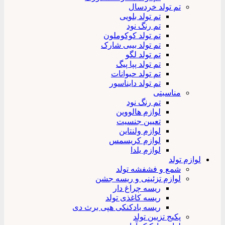
تم تولد خردسال
تم تولد بلویی
تم رنگ نود
تم تولد کوکوملون
تم تولد بیبی شارک
تم تولد لگو
تم تولد پپا پیگ
تم تولد حیوانات
تم تولد دایناسور
مناسبتی
تم رنگ نود
لوازم هالووین
تعیین جنسیت
لوازم ولنتاین
لوازم کریسمس
لوازم یلدا
لوازم تولد
شمع و فشفشه تولد
لوازم تزئینی و ریسه جشن
ریسه چراغ دار
ریسه کاغذی تولد
ریسه بادکنکی هپی برث دی
پکیج تزیین تولد