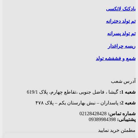
بادکنک لاتکسی
تم تولد دخترانه
تم تولد پسرانه
ریسه چراغدار
شمع و فشفشه تولد
آدرس شعب
شعبه 1:
گيشا ، فاضل جنوبی ،تقاطع چهارم، پلاک 619/1
شعبه 2:
پاسداران – نبش بهارستان یکم – پلاک ۴۷۸
شماره تماس:
02128428428
پشتیبانی:
09389984398
مطمئن خرید نمایید