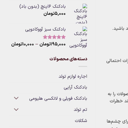
از 5
ange:
بادکنک ۶اینچ (بدون باد)
۵,۰۰۰
تومان
rough
۳۰۰,۰۰۰ت
د باشید.
بادکنک سبز آووکادویی
Price
۱۹۵,۰۰۰
تومان
–
۱۰,۰۰۰
تومان
نمره
5.00
از 5
range:
۰
دسته‌های محصولات
رات احتمالی
hrough
۱۹۵,۰۰۰توم
اجاره لوازم تولد
بادکنک آرایی
ولات را به
بادکنک فویلی و لاتکسی هلیومی
اند خطرات
تم تولد
شکلات
رای چشم‌ها