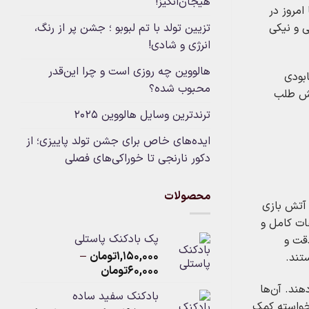
هیجان‌انگیز!
امروز در
تزیین تولد با تم لبوبو ؛ جشن پر از رنگ،
ی و نیکی
انرژی و شادی!
هالووین چه روزی است و چرا این‌قدر
ابودی
محبوب شده؟
ش طلب
ترندترین وسایل هالووین ۲۰۲۵
ایده‌های خاص برای جشن تولد پاییزی؛ از
دکور نارنجی تا خوراکی‌های فصلی
محصولات
آتش‌ بازی
عات کامل و
پک بادکنک پاستلی
دقت و
۱,۱۵۰,۰۰۰
تومان
–
تند.
Price
۶۰,۰۰۰
تومان
range:
هند. آن‌ها
بادکنک سفید ساده
۶۰,۰۰۰تومان
اخواسته کمک