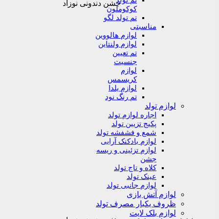
تم تولد
جشن دندونی نوزاد
کوکوملون
تم تولد لگو
مناسبتی
لوازم هالووین
لوازم ولنتاین
تم تعیین
جنسیت
لوازم
کریسمس
لوازم یلدا
تم رنگ نود
لوازم تولد
اجاره لوازم تولد
پکیج تزیین تولد
شمع و فشفشه تولد
لوازم بادکنک آرایی
لوازم تزئینی و ریسه
جشن
کلاه و تاج تولد
عینک تولد
لوازم جانبی تولد
لوازم آتش بازی
ظروف یکبار مصرف تولد
لوازم بلک لایت