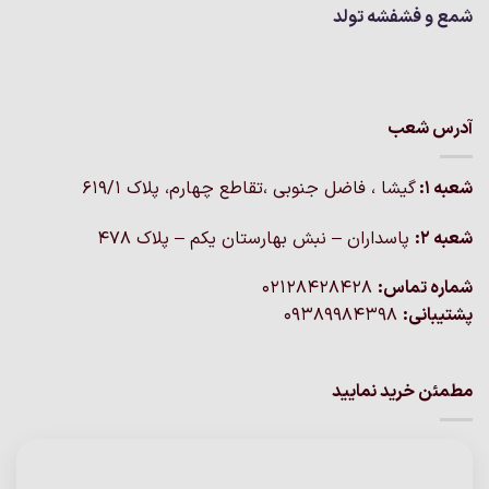
شمع و فشفشه تولد
آدرس شعب
شعبه 1:
گيشا ، فاضل جنوبی ،تقاطع چهارم، پلاک 619/1
شعبه 2:
پاسداران – نبش بهارستان یکم – پلاک ۴۷۸
شماره تماس:
02128428428
پشتیبانی:
09389984398
مطمئن خرید نمایید