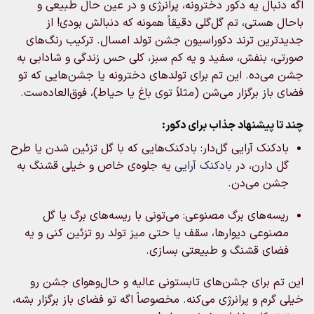
اگه دنبال یه دکور دخترونه، پرانرژی و در عین حال طبیعی و
باحال هستی، تم گل‌گلی دقیقاً همونه که دنبالش بودی! از
جدیدترین ترند دکوراسیون جشن تولد امسال. ترکیب رنگ‌های
صورتی، بنفش، سفید و یه کم سبز، کلی حس زندگی و شادابی به
جشن می‌ده. این تم برای تولدهای دخترونه یا جشن‌هایی که تو
فضای باز برگزار می‌شن (مثلاً توی باغ یا حیاط)، فوق‌العاده‌ست.
چند تا پیشنهاد جذاب برای دکور:
بادکنک‌ آرایی گل‌دار: بادکنک‌هایی که با گل تزئین شدن یا طرح
گل دارن، در
بادکنک آرایی
یه جلوه‌ی خاص و خیلی قشنگ به
جشن می‌دن.
ریسه‌های برگ مصنوعی: می‌تونی با ریسه‌های برگ یا گل
مصنوعی دیوارها، سقف یا حتی میز تولد رو تزئین کنی و یه
فضای قشنگ و طبیعتی بسازی.
این تم برای جشن‌های تابستونی عالیه و حال‌وهوای جشن رو
خیلی گرم و پرانرژی می‌کنه. مخصوصاً اگه تو فضای باز برگزار بشه،