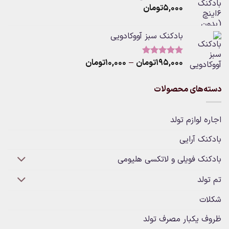
۵,۰۰۰
تومان
through
۳۰۰,۰۰۰تومان
بادکنک سبز آووکادویی
Price
۱۹۵,۰۰۰
تومان
–
۱۰,۰۰۰
تومان
نمره
5.00
از 5
range:
۱۰,۰۰۰تومان
دسته‌های محصولات
through
۱۹۵,۰۰۰تومان
اجاره لوازم تولد
بادکنک آرایی
بادکنک فویلی و لاتکسی هلیومی
تم تولد
شکلات
ظروف یکبار مصرف تولد