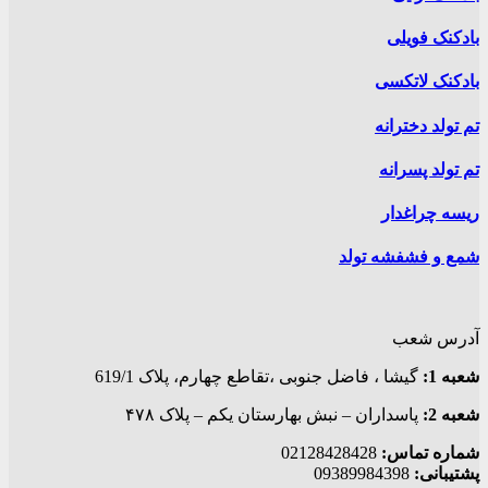
بادکنک فویلی
بادکنک لاتکسی
تم تولد دخترانه
تم تولد پسرانه
ریسه چراغدار
شمع و فشفشه تولد
آدرس شعب
شعبه 1:
گيشا ، فاضل جنوبی ،تقاطع چهارم، پلاک 619/1
شعبه 2:
پاسداران – نبش بهارستان یکم – پلاک ۴۷۸
شماره تماس:
02128428428
پشتیبانی:
09389984398