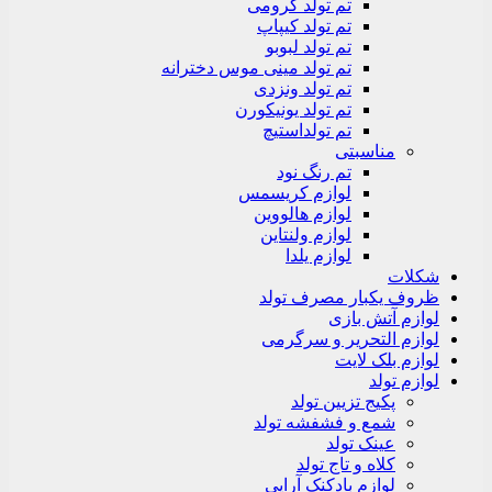
تم تولد کرومی
تم تولد کیپاپ
تم تولد لبوبو
تم تولد مینی موس دخترانه
تم تولد ونزدی
تم تولد یونیکورن
تم تولداستیچ
مناسبتی
تم رنگ نود
لوازم کریسمس
لوازم هالووین
لوازم ولنتاین
لوازم یلدا
شکلات
ظروف یکبار مصرف تولد
لوازم آتش بازی
لوازم التحریر و سرگرمی
لوازم بلک لایت
لوازم تولد
پکیج تزیین تولد
شمع و فشفشه تولد
عینک تولد
کلاه و تاج تولد
لوازم بادکنک آرایی