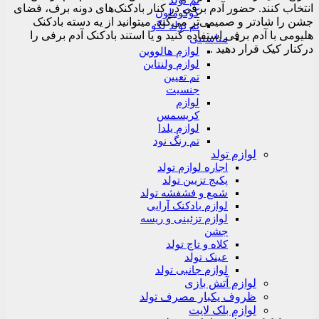
تم تولد
انتخاب کنند. حضور آدم برفی در کنار بادکنک‌های دونه برف، فضای
کوکوملون
جشن را شادتر و صمیمی‌تر می‌کند. میتوانید از یه دسته بادکنک
تم تولد لگو
هلیومی با آدم برفی استفاده کنید و یا استند بادکنک آدم برفی را
مناسبتی
درکنار کیک قرار دهید .
لوازم هالووین
لوازم ولنتاین
تم تعیین
جنسیت
لوازم
کریسمس
لوازم یلدا
تم رنگ نود
لوازم تولد
اجاره لوازم تولد
پکیج تزیین تولد
شمع و فشفشه تولد
لوازم بادکنک آرایی
لوازم تزئینی و ریسه
جشن
کلاه و تاج تولد
عینک تولد
لوازم جانبی تولد
لوازم آتش بازی
ظروف یکبار مصرف تولد
لوازم بلک لایت