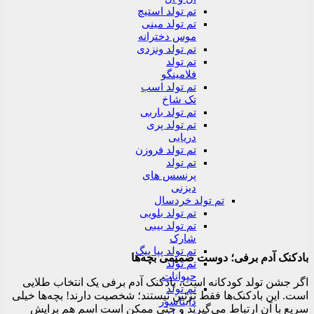
تم تولد استیچ
تم تولد مینی
موس دخترانه
تم تولد ونزدی
تم تولد
فلامینگو
تم تولد اسب
تک شاخ
تم تولد باربی
تم تولد پری
دریایی
تم تولد فروزن
تم تولد
پرنسس های
دیزنی
تم تولد خردسال
تم تولد بلویی
تم تولد بیبی
شارک
تم تولد پپا پیگ
بادکنک آدم برفی؛ دوست صمیمی بچه‌ها
تم تولد
حیوانات
اگر جشن تولد کودکانه است، بادکنک آدم برفی یک انتخاب طلایی
تم تولد
است. این بادکنک‌ها فقط تزئین نیستند؛ شخصیت دارند! بچه‌ها خیلی
دایناسور
سریع با آن ارتباط می‌گیرند و حتی ممکن است اسم هم برایش