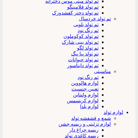
تم تولد مینی موس دخترانه
تم تولد فلامینگو
تم تولد دختر کفشدوزک
تم تولد خردسال
تم تولد بلویی
تم رنگ نود
تم تولد کوکوملون
تم تولد بیبی شارک
تم تولد لگو
تم تولد پپا پیگ
تم تولد حیوانات
تم تولد دایناسور
مناسبتی
تم رنگ نود
لوازم هالووین
تعیین جنسیت
لوازم ولنتاین
لوازم کریسمس
لوازم یلدا
لوازم تولد
شمع و فشفشه تولد
لوازم تزئینی و ریسه جشن
ریسه چراغ دار
ریسه کاغذی تولد