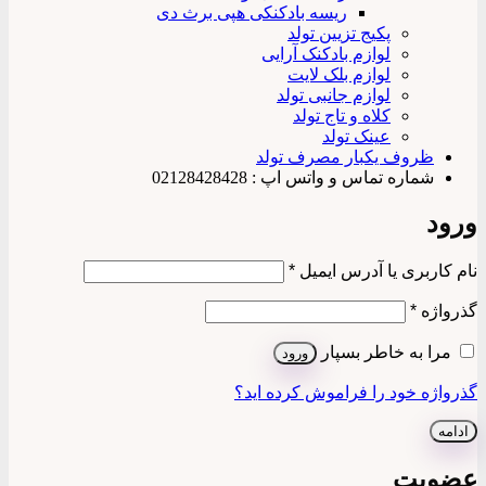
ریسه بادکنکی هپی برث دی
پکیج تزیین تولد
لوازم بادکنک آرایی
لوازم بلک لایت
لوازم جانبی تولد
کلاه و تاج تولد
عینک تولد
ظروف یکبار مصرف تولد
شماره تماس و واتس اپ : 02128428428
ورود
الزامی
نام کاربری یا آدرس ایمیل
*
الزامی
گذرواژه
*
مرا به خاطر بسپار
ورود
گذرواژه خود را فراموش کرده اید؟
ادامه
عضویت