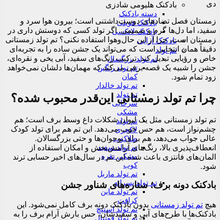
دی
بادکنک هلیومی شادزی
دسته بادکنک
زمستان فصل تضادهای دوست‌داشتنی است؛ بیرون هوا سرد و
بادکنک فویلی
سفید، اما دل‌ها گرم و صمیمی. اگر تولد کسی که دوستش داری در
بادکنک لاتکسی
زمستان است، چرا از این حال‌وهوا استفاده نکنی؟ تم تولد زمستانی
بادکنک آرایی
دقیقاً همان انتخابی است که می‌تواند یک جشن ساده را به تجربه‌ای
تم تولد
خاص و رؤیایی تبدیل کند. ترکیب رنگ‌های سفید، آبی یخی و نقره‌ای،
تم تولد بزرگسال
جشن را شبیه یک قصه برفی می‌کند که مهمان‌ها دلشان نمی‌خواهد
تم تولد رنگین
زود تمام شود.
کمان
تم تولد خالدار
تم تولد
چرا تم تولد زمستانی این‌قدر محبوب شده؟
سرخابی
مشکی
تم تولد زمستانی مثل یک لیوان شکلات داغ وسط برف است؛ هم
تم تولد
چشم‌نواز است، هم حس خوب می‌دهد. این تم هم برای تولد کودک
لاکچری
عالی جواب می‌دهد، هم برای نوجوان‌ها و حتی بزرگسالان.
طلاکوب
انعطاف‌پذیری بالا، رنگ‌های آرامش‌بخش و امکان استفاده از
تم تولد سفید
مشکی نقره
المان‌های فانتزی باعث شده این تم در سال‌های اخیر حسابی ترند
کوب
شود.
تم تولد ماربل
تم تولد پسرانه
بادکنک دونه برف؛ ستاره‌های شناور جشن
تم تولد ماین
کرافت
هیچ
تم تولد زمستانی
بدون بادکنک دونه برف کامل نمی‌شود. این
تم تولد استیچ
بادکنک‌ها با طرح‌های آبی و سفیدشان، حس بارش آرام برف را به
تم تولد فوتبال