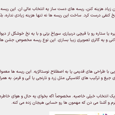
زیاد هزینه کنن، ریسه های دست ساز یه انتخاب عالی ان. این ریسه 
 کنفی درست کرد. ساخت این ریسه ها نه تنها هزینه زیادی نداره، بل
یا ستاره رو با قیچی دربیاری، سوراخ بزنی و با یه نخ خوشگل از دیوا
کنی و یه گالری تصویری زیبا بسازی. این نوع ریسه مخصوص جشن ها
 با طراحی های قدیمی یا به اصطلاح نوستالژیه. این ریسه ها معمولاً
ن. مثلاً رنگ های جیغ و ترکیب های کلاسیکی مثل زرد و نارنجی یا آبی و قرمز، به هم
لژیک انتخاب خیلی خاصیه. مخصوصاً اگه بخوای یه حال و هوای خاطره ا
م و آشنا می دن که مهمون ها رو حسابی هیجان زده می کنه.