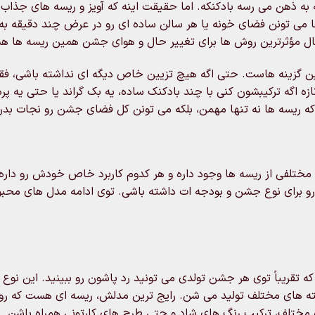
به ذهن می رسه بادکنکه. اما حقیقت اینه که آویز و ریسه های جذاب
ا می تونن فضای خونه یا هر سالن ساده ای رو در عرض چند دقیقه ب
ن حال مؤثرترین روش ها برای تغییر حال و هوای جشن همین ریسه ها ه
هترین گزینه هاست. حتی اگه هیچ تزیین خاص دیگه ای نداشته باشی، ف
ه اگه ترکیبشون کنی با چند بادکنک ساده، یه بک گراند یا حتی یه پرد
که ریسه ها نه تنها مهمن، بلکه می تونن کل فضای جشن رو نجات بدن
واع مختلفی از ریسه ها وجود داره و هر کدوم کاربرد خاص خودش رو دار
رو برای نوع جشن و بودجه ات داشته باشی. توی ادامه مدل های محب
ه تقریباً توی هر جشن تولدی می تونید رد پاشون رو ببینید. این نوع 
شته های مختلف تولید می شن. رایج ترین مدلش، ریسه ای هست که ر