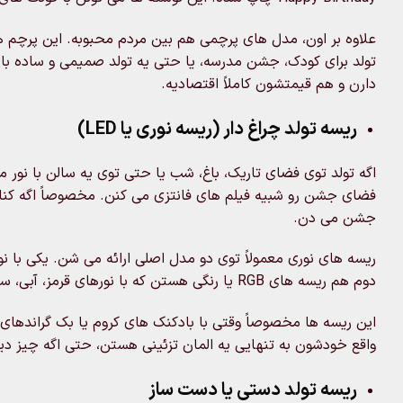
علاوه بر اون، مدل های پرچمی هم بین مردم محبوبه. این پرچم 
تولد برای کودک، جشن مدرسه، یا حتی یه تولد صمیمی و ساده ب
دارن و هم قیمتشون کاملاً اقتصادیه.
ریسه تولد چراغ دار (ریسه نوری یا LED)
فضای جشن رو شبیه فیلم های فانتزی می کنن. مخصوصاً اگه کنار
جشن می دن.
ریسه های نوری معمولاً توی دو مدل اصلی ارائه می شن. یکی با نو
دوم هم ریسه های RGB یا رنگی هستن که با نورهای قرمز، آبی، سبز و ترکیبی شون حسابی فضای جشن کودک رو فان و پرانرژی می کنن.
این ریسه ها مخصوصاً وقتی با بادکنک های کروم یا بک گراندها
واقع خودشون به تنهایی یه المان تزئینی هستن، حتی اگه چیز دی
ریسه تولد دستی یا دست ساز