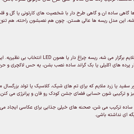
ها گاهی ساده ان و گاهی طرح دار با شخصیت های کارتونی یا گل و ق
اشه، این مدل ریسه ها عالی هستن. چون هم نصبشون راحته، هم تنوع
اگه تولد توی فضای تاریک، باغ، شب یا حتی توی یه سالن با نور ملایم برگزار می شه، ریسه چراغ دار
 پرده های اکلیلی یا بک گراند ساده نصب بشن، یه حس لاکچری و حرف
ر سفید یا زرد ملایم که برای تم های شیک، کلاسیک یا تولد بزرگسال 
ی ساده ترکیب می شن، صحنه های خیلی جذابی برای عکاسی ایجاد می 
گه ای نداشته باشی.