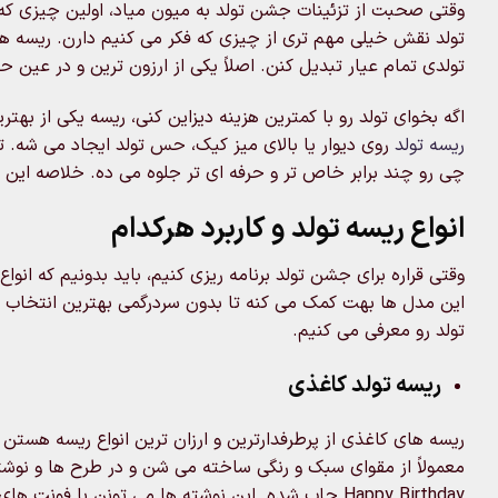
وقتی صحبت از تزئینات جشن تولد به میون میاد، اولین چیزی که 
تولد نقش خیلی مهم تری از چیزی که فکر می کنیم دارن. ریسه ه
تولدی تمام عیار تبدیل کنن. اصلاً یکی از ارزون ترین و در عی
اگه بخوای تولد رو با کمترین هزینه دیزاین کنی، ریسه یکی از ب
ریسه تولد
روی دیوار یا بالای میز کیک، حس تولد ایجاد می شه. تاز
چی رو چند برابر خاص تر و حرفه ای تر جلوه می ده. خلاصه این 
انواع ریسه تولد و کاربرد هرکدام
وقتی قراره برای جشن تولد برنامه ریزی کنیم، باید بدونیم که ان
این مدل ها بهت کمک می کنه تا بدون سردرگمی بهترین انتخاب 
تولد رو معرفی می کنیم.
ریسه تولد کاغذی
ریسه های کاغذی از پرطرفدارترین و ارزان ترین انواع ریسه هستن ک
معمولاً از مقوای سبک و رنگی ساخته می شن و در طرح ها و نو
Happy Birthday چاپ شده. این نوشته ها می تونن با فونت های مختلف، ترکیب رنگ های شاد و حتی طرح های کارتونی همراه باشن.