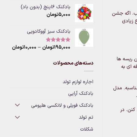
از 5
ange:
بادکنک ۶اینچ (بدون باد)
لب. اگه جشن
۵,۰۰۰
تومان
rough
 زیادی
۳۰۰,۰۰۰ت
بادکنک سبز آووکادویی
Price
۱۹۵,۰۰۰
تومان
–
۱۰,۰۰۰
تومان
نمره
5.00
از 5
range:
 یا همون LED انتخاب بی نظیریه. این ریسه ها
۰
دسته‌های محصولات
hrough
ه ای به
۱۹۵,۰۰۰توم
اجاره لوازم تولد
مناسبه. مدل
بادکنک آرایی
بادکنک فویلی و لاتکسی هلیومی
کنن. در
تم تولد
شکلات