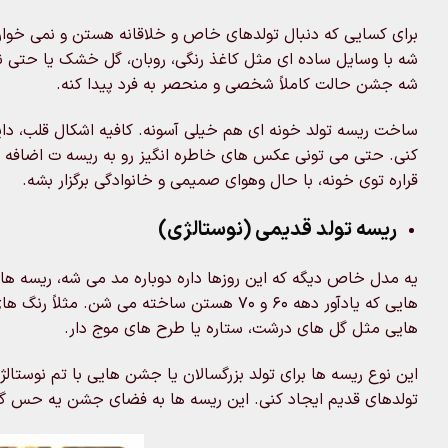
برای کسایی که دنبال تولدهای خاص و خلاقانه هستن و نمی خوان 
شه با وسایل ساده ای مثل کاغذ رنگی، روبان، گل خشک یا حتی نخ
شه جشن حالت کاملاً شخصی و منحصر به فرد پیدا کنه.
ساخت ریسه تولد خونه ای هم خیلی آسونه. کافیه اشکال قلب، دایره 
کنی. حتی می تونی عکس های خاطره انگیز رو به ریسه ت اضافه 
قراره توی خونه، با حال وهوای صمیمی و خانوادگی برگزار بشه.
ریسه تولد قدیمی (نوستالژی)
یه مدل خاص دیگه که این روزها داره دوباره مد می شه، ریسه هایی
هایی که یادآور دهه ۶۰ و ۷۰ هستن ساخته می ش
هایی مثل گل های درشت، ستاره یا طرح های موج دار.
این نوع ریسه ها برای تولد بزرگسالان یا جشن هایی با تم نوستا
تولدهای قدیم ایجاد کنی. این ریسه ها به فضای جشن یه حس گر