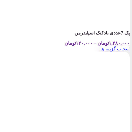
پک 7عددی بادکنک اسپایدرمن
Price
۱,۴۸۰,۰۰۰
تومان
–
۱۲۰,۰۰۰
تومان
range:
انتخاب گزینه ها
۱۲۰,۰۰۰تومان
این
through
محصول
۱,۴۸۰,۰۰۰تومان
دارای
انواع
مختلفی
می
باشد.
گزینه
ها
ممکن
است
در
صفحه
محصول