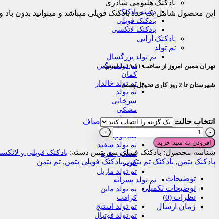
بادکنک هلیومی شادزی
through
دسته بادکنک
این محصول شامل یک عدد بادکنک فویلی میباشد و میتوانید بدون باد و
۴۳۰,۰۰۰تومان
بادکنک فویلی
بادکنک لاتکسی
بادکنک آرایی
تم تولد
تم تولد بزرگسال
تم تولد رنگین
تهران همین امروز از ساعت ۱۱-۱۹ با اسنپ
کمان
تم تولد خالدار
شهرستان تا 2 روز کاری تحویل پست
تم تولد
سرخابی
مشکی
تم تولد
انتخاب حالت
صاف
لاکچری
بادکنک
طلاکوب
فویلی
افزودن به سبد خرید
تم تولد سفید
سر
شناسه محصول:
بادکنک فویلی سر بتمن
دسته:
بادکنک فویلی و لاتکس
مشکی نقره
بتمن
بادکنک بتمن
,
بادکنک تم بتمن
,
بادکنک فویلی بتمن
,
تم بتمن
کوب
عدد
تم تولد ماربل
توضیحات
تم تولد پسرانه
توضیحات تکمیلی
تم تولد ماین
نظرات (0)
کرافت
تم تولد استیچ
زمان ارسال
تم تولد فوتبال