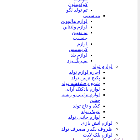
کوکوملون
تم تولد لگو
مناسبتی
لوازم هالووین
لوازم ولنتاین
تم تعیین
جنسیت
لوازم
کریسمس
لوازم یلدا
تم رنگ نود
لوازم تولد
اجاره لوازم تولد
پکیج تزیین تولد
شمع و فشفشه تولد
لوازم بادکنک آرایی
لوازم تزئینی و ریسه
جشن
کلاه و تاج تولد
عینک تولد
لوازم جانبی تولد
لوازم آتش بازی
ظروف یکبار مصرف تولد
لوازم بلک لایت