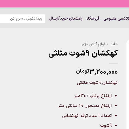
جستجو
لاتکسی هلیومی
فروشگاه
راهنمای خرید/ارسال
برای:
خانه
/
لوازم آتش بازی
کهکشان 9شوت مثلثی
۳,۲۰۰,۰۰۰
تومان
کهکشان 9شوت مثلثی
ارتفاع پرتاب : 30متر
ارتفاع محصول 19 سانتی متر
تعداد ۱ عدد ترقه کهکشانی
9شوت