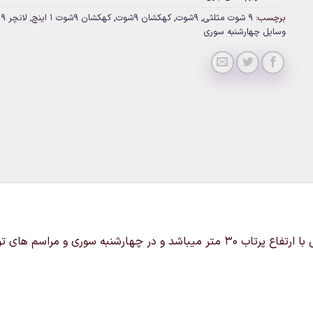
برچسب:
9 شوت مثلثی
,
9شوت
,
کهکشان 9شوت
,
کهکشان 9شوت 1 اینچ
,
لانچر 9 شوت
وسایل چهارشنبه سوری
خرید و قیمت کهکشان 9شوت مثلثی که شامل 1عدد ترقه مثلثی با ارتفاع پرتاب 30 متر می