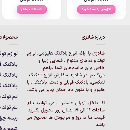
افزودن به سبد خرید
اطلاعات بیشتر
درباره شادزی
محصولات 
شادزی با ارائه انواع
بادکنک‌ هلیومی
، لوازم
لوازم تول
تولد و تم‌های متنوع ، فضایی زیبا و
بادکنک آر
خاص برای مراسم‌های شما فراهم
بادکنک ف
می‌کنیم. در شادزی سفارش انواع بادکنک
لاتکسی، بادکنک فویلی و دسته بادکنک ، با
بادکنک ل
هلیوم و یا بدون باد امکان پذیر می باشد.
تم تولد د
اگر داخل تهران هستین ، می توانید برای
تم تولد پ
ساعات 11 الی 19 همان روز تحویل بگیرید.
قیمت ها به روز و موجودی ها صحیح می
ریسه چرا
باشد.
شمع و ف