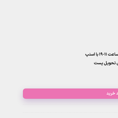
۱ با اسنپ
 خرید