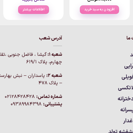
افزودن به سبد خرید
اطلاعات بیشتر
ما
آدرس شعب
د
شعبه 1:
گيشا ، فاضل جنوبی ،تق
چهارم، پلاک 619/1
ایی
شعبه 2:
پاسداران – نبش بهارست
ویلی
– پلاک ۴۷۸
اتکسی
شماره تماس:
02128428428
خترانه
پشتیبانی:
09389984398
سرانه
غدار
شفشه تولد