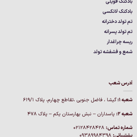
بادکنک فویلی
بادکنک لاتکسی
تم تولد دخترانه
تم تولد پسرانه
ریسه چراغدار
شمع و فشفشه تولد
آدرس شعب
شعبه 1:
گيشا ، فاضل جنوبی ،تقاطع چهارم، پلاک 619/1
شعبه 2:
پاسداران – نبش بهارستان یکم – پلاک ۴۷۸
شماره تماس:
02128428428
پشتیبانی:
09389984398