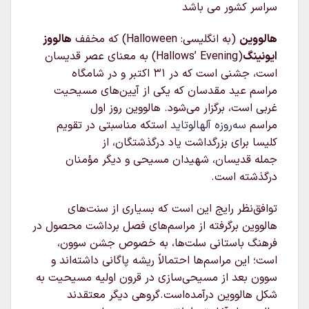
سراسر کشور می باشد
هالووین
(به انگلیسی:
Halloween
) که مخفف
هالووز
ایونینگ
(Hallows’ Evening) به معنای عصر قدیسان
است، جشنی است که در ۳۱ اکتبر و در شامگاه
مراسم عید مقدسان که یکی از آیین‌های مسیحیت
غربی است، برگزار می‌شود. هالووین روز اول
مراسم
سه‌روزه
آلهالوتاید
استکه مناسبتی در تقویم
کلیسا برای بزرگداشت یاد درگذشتگان، از
جمله قدیسان، شهیدان مسیحی و دیگر مؤمنان
درگذشته است.
توافق‌نظر رایج این است که بسیاری از سنت‌های
هالووین برگرفته از مراسم‌های فصل برداشت محصول در
فرهنگ باستانی سلت‌ها، به خصوص جشن سوون،
است؛ این مراسم‌ها احتمالاً ریشه پاگانی داشته‌اند و
سوون بعد از مسیحی‌سازی در قرون اولیه مسیحیت به
شکل هالووین درآمده‌است.گروهی دیگر معتقدند