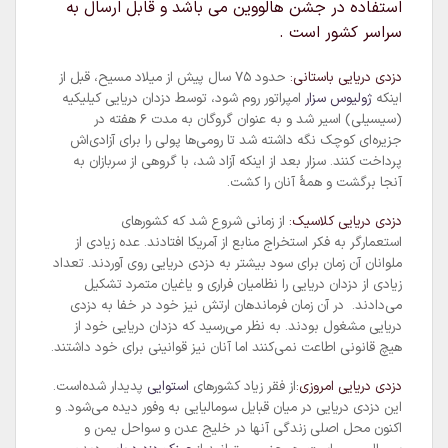
استفاده در جشن هالووین می باشد و قابل ارسال به
سراسر کشور است .
دزدی دریایی باستانی:
حدود ۷۵ سال پیش از میلاد مسیح، قبل از
اینکه
ژولیوس سزار
امپراتور روم شود، توسط دزدان دریایی کیلیکیه
(سیسیلی) اسیر شد و به عنوان گروگان به مدت ۶ هفته در
جزیره‌ای کوچک نگه داشته شد تا رومی‌ها پولی را برای آزادی‌اش
پرداخت کنند. سزار بعد از اینکه آزاد شد، با گروهی از سربازان به
آنجا برگشت و همهٔ آنان را کشت.
دزدی دریایی کلاسیک:
از زمانی شروع شد که کشورهای
استعمارگر به فکر استخراج منابع از آمریکا افتادند. عده زیادی از
ملوانان آن زمان برای سود بیشتر به دزدی دریایی روی آوردند. تعداد
زیادی از دزدان دریایی را نظامیان فراری و یاغیان متمرد تشکیل
می‌دادند. در آن زمان فرماندهان ارتش نیز خود در خفا به دزدی
دریایی مشغول بودند. به نظر می‌رسید که دزدان دریایی خود از
هیچ قانونی اطاعت نمی‌کنند اما آنان نیز قوانینی برای خود داشتند.
دزدی دریایی امروزی:
از فقر زیاد کشورهای
استوایی
پدیدار شده‌است.
این دزدی دریایی در میان قبایل سومالیایی به وفور دیده می‌شود. و
اکنون محل اصلی زندگی آنها در
خلیج عدن
و سواحل یمن و