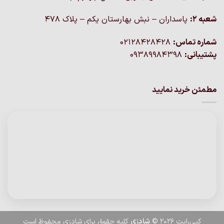
شعبه 2:
پاسداران – نبش بهارستان یکم – پلاک ۴۷۸
شماره تماس:
02128428428
پشتیبانی:
09389984398
مطمئن خرید نمایید
کپی‌رایت 2026 ©
شادزی
کلیه حقوق برای شادزی محفوظ است