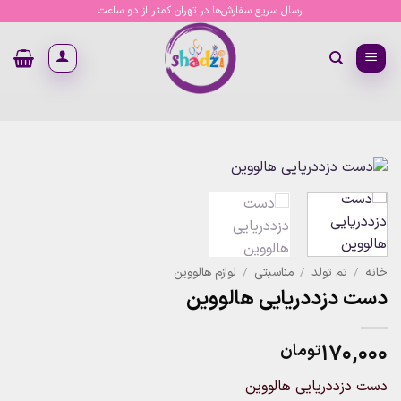
Ski
ارسال سریع سفارش‌ها در تهران کمتر از دو ساعت
t
conten
خانه
/
تم تولد
/
مناسبتی
/
لوازم هالووین
دست دزددریایی هالووین
۱۷۰,۰۰۰
تومان
دست دزددریایی هالووین