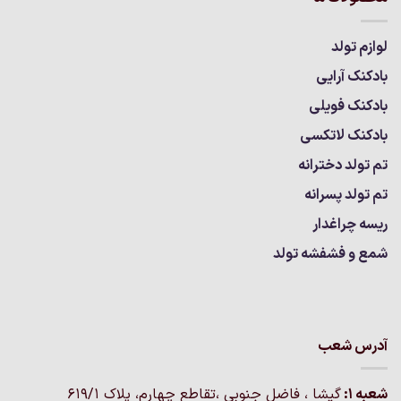
لوازم تولد
بادکنک آرایی
بادکنک فویلی
بادکنک لاتکسی
تم تولد دخترانه
تم تولد پسرانه
ریسه چراغدار
شمع و فشفشه تولد
آدرس شعب
شعبه 1:
گيشا ، فاضل جنوبی ،تقاطع چهارم، پلاک 619/1