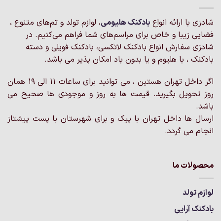
می
می
باشد.
باشد.
شادزی با ارائه انواع
بادکنک‌ هلیومی
، لوازم تولد و تم‌های متنوع ،
گزینه
گزینه
فضایی زیبا و خاص برای مراسم‌های شما فراهم می‌کنیم. در
ها
ها
شادزی سفارش انواع بادکنک لاتکسی، بادکنک فویلی و دسته
ممکن
ممکن
است
است
بادکنک ، با هلیوم و یا بدون باد امکان پذیر می باشد.
در
در
صفحه
صفحه
اگر داخل تهران هستین ، می توانید برای ساعات 11 الی 19 همان
محصول
محصول
روز تحویل بگیرید. قیمت ها به روز و موجودی ها صحیح می
انتخاب
انتخاب
باشد.
شوند
شوند
ارسال ها داخل تهران با پیک و برای شهرستان با پست پیشتاز
انجام می گردد.
محصولات ما
لوازم تولد
بادکنک آرایی