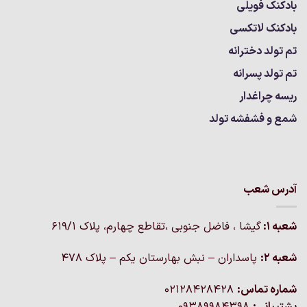
بادکنک فویلی
بادکنک لاتکسی
تم تولد دخترانه
تم تولد پسرانه
ریسه چراغدار
شمع و فشفشه تولد
آدرس شعب
شعبه 1:
گيشا ، فاضل جنوبی ،تقاطع چهارم، پلاک 619/1
شعبه 2:
پاسداران – نبش بهارستان یکم – پلاک ۴۷۸
شماره تماس:
02128428428
پشتیبانی:
09389984398