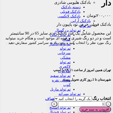
دار
بادکنک هلیومی شادزی
دسته بادکنک
بادکنک فویلی
۲۰۰,۰۰۰
تومان
بادکنک لاتکسی
بادکنک آرایی
بادکنک فویلی خرس نود پاپیون دار
تم تولد
تم تولد بزرگسال
این محصول شامل یک عدد بادکنک تدی سایز 65 در 90 سانتیمتر
تم تولد رنگین
است و در دو رنگ شیری و
قهوه ای
موجود است و هنگام خرید میتوانید
کمان
رنگ مورد نظر را انتخاب کنید و بدون باد
به سراسر کشور
سفارش دهید .
تم تولد خالدار
تم تولد
سرخابی
مشکی
تم تولد
لاکچری
تهران همین امروز از ساعت ۱۱-۱۹ با اسنپ
طلاکوب
تم تولد سفید
شهرستان تا 2 روز کاری تحویل پست
مشکی نقره
کوب
تم تولد ماربل
تم تولد پسرانه
تم تولد ماین
انتخاب رنگ
صاف
کرافت
بادکنک
تم تولد استیچ
فویلی
افزودن به سبد خرید
تم تولد فوتبال