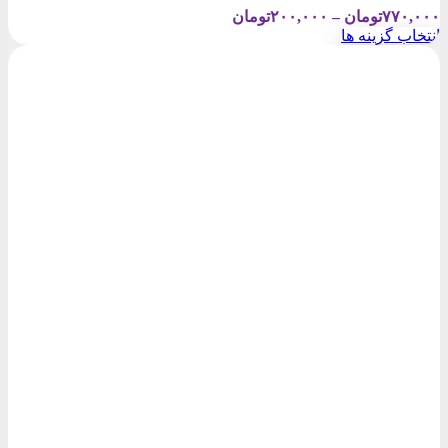
Price
۷۷۰,۰۰۰
تومان
–
۲۰۰,۰۰۰
تومان
range:
انتخاب گزینه ها
۲۰۰,۰۰۰تومان
این
through
محصول
۷۷۰,۰۰۰تومان
دارای
انواع
مختلفی
می
باشد.
گزینه
ها
ممکن
است
در
صفحه
محصول
انتخاب
شوند