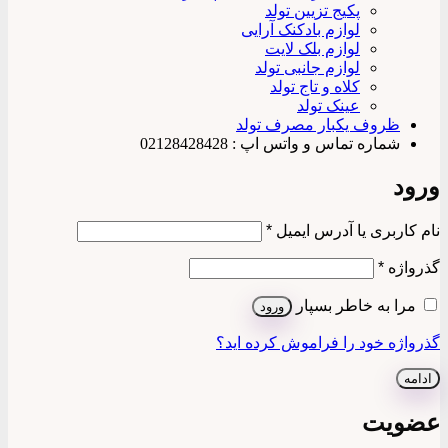
پکیج تزیین تولد
لوازم بادکنک آرایی
لوازم بلک لایت
لوازم جانبی تولد
کلاه و تاج تولد
عینک تولد
ظروف یکبار مصرف تولد
شماره تماس و واتس اپ : 02128428428
ورود
الزامی
نام کاربری یا آدرس ایمیل
*
الزامی
گذرواژه
*
مرا به خاطر بسپار
ورود
گذرواژه خود را فراموش کرده اید؟
ادامه
عضویت