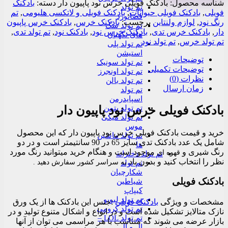
خرس
شناسه محصول:
بادکنک فویلی خرس نود پاپیون دار
دسته:
بادکنک
تم تولد
نود
فویلی
,
بادکنک فویلی حیوانات
,
بادکنک فویلی و لاتکسی هلیومی
,
تم
فضانورد
پاپیون
رنگ نود
,
لوازم ولنتاین
برچسب:
بادکنک خرس
,
بادکنک خرس پاپیون
تم تولد سگ
دار
دار
,
بادکنک خرس تدی
,
بادکنک خرس نود
,
بادکنک نود
,
تم تولد تدی
,
های نگهبان
عدد
تم تولد خرس
,
تم تولد نود
تم تولد پلی
استیشن
توضیحات
تم تولد سونیک
توضیحات تکمیلی
تم تولد اونجرز
نظرات (0)
تم تولد بالن
زمان ارسال
تم تولد
اسپایدرمن
تم تولد بتمن
بادکنک فویلی خرس نود پاپیون دار
تم تولد میکی
موس
خرید و قیمت بادکنک فویلی خرس نود پاپیون دار که این محصول
تم تولد ماشین
شامل یک عدد بادکنک تدی سایز 65 در 90 سانتیمتر است و در دو
ها
رنگ شیری و
موجود است و هنگام خرید میتوانید رنگ مورد
قهوه ای
تم تولد دخترانه
نظر را انتخاب کنید و بدون باد
به سراسر کشور
سفارش دهید .
تم تولد
شکارچیان
بادکنک فویلی
شیاطین
کیپاپ
تم تولد لبوبو
مشخصات و ویژگی
بادکنک فویلی
:جنس این بادکنک ها از یک ورق
تم تولد کرومی
نازک متالایز تشکیل شده است و در انواع و اشکال متنوع تولید و در
تم تولد LOL –
بازار عرضه می شوند که متناسب با هر مراسمی می توان از آنها
ال و ال