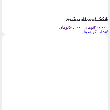
بادکنک فویلی قلب رنگ نود
Price
۳۰۰,۰۰۰
تومان
–
۵۰,۰۰۰
تومان
range:
انتخاب گزینه ها
۵۰,۰۰۰تومان
این
through
محصول
۳۰۰,۰۰۰تومان
دارای
انواع
مختلفی
می
باشد.
گزینه
ها
ممکن
است
در
صفحه
محصول
انتخاب
شوند