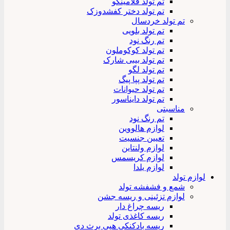
تم تولد فلامینگو
تم تولد دختر کفشدوزک
تم تولد خردسال
تم تولد بلویی
تم رنگ نود
تم تولد کوکوملون
تم تولد بیبی شارک
تم تولد لگو
تم تولد پپا پیگ
تم تولد حیوانات
تم تولد دایناسور
مناسبتی
تم رنگ نود
لوازم هالووین
تعیین جنسیت
لوازم ولنتاین
لوازم کریسمس
لوازم یلدا
لوازم تولد
شمع و فشفشه تولد
لوازم تزئینی و ریسه جشن
ریسه چراغ دار
ریسه کاغذی تولد
ریسه بادکنکی هپی برث دی