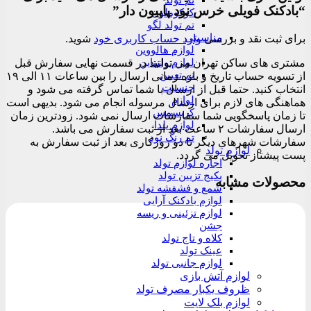
تم تولد
“بادکنک فویلی خرس نود پاپیون دار”
کوکوملون
تم تولد لگو
مناسبتی
برای ثبت نقد و بررسی
وارد حساب کاربری خود
شوید.
لوازم هالووین
مشتری های ساکن تهران می توانید در قسمت نهایی سفارش قبل
لوازم ولنتاین
تم تعیین
از تسویه حساب تاریخ و بازه زمانی ارسال را بین ساعات ۱۱ الی ۱۹
جنسیت
انتخاب کنید. حتما قبل از ارسال با شما تماس گرفته می شود و
لوازم
هماهنگی های لازم برای ارسال مرسوله انجام می شود. بدیهی است
کریسمس
تا زمان پاسخگویی شما سفارشات ارسال نمی شود. زودترین زمان
لوازم یلدا
ارسال سفارشات ۲ ساعت بعد از ثبت سفارش می باشد.
تم رنگ نود
سفارشات شهرهای دیگر تا دو روزکاری بعد از ثبت سفارش به
لوازم تولد
پست پیشتاز تحویل می گردد.
اجاره لوازم تولد
پکیج تزیین تولد
محصولات مشابه
شمع و فشفشه تولد
لوازم بادکنک آرایی
لوازم تزئینی و ریسه
جشن
کلاه و تاج تولد
عینک تولد
لوازم جانبی تولد
لوازم آتش بازی
ظروف یکبار مصرف تولد
لوازم بلک لایت