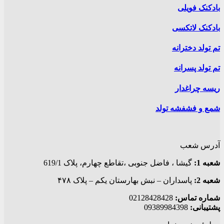
بادکنک فویلی
بادکنک لاتکسی
تم تولد دخترانه
تم تولد پسرانه
ریسه چراغدار
شمع و فشفشه تولد
آدرس شعب
شعبه 1:
گيشا ، فاضل جنوبی ،تقاطع چهارم، پلاک 619/1
شعبه 2:
پاسداران – نبش بهارستان یکم – پلاک ۴۷۸
شماره تماس:
02128428428
پشتیبانی:
09389984398