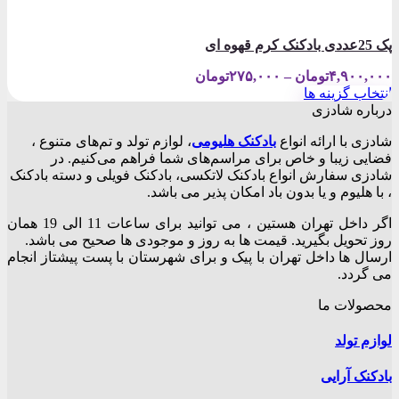
پک 25عددی بادکنک کرم قهوه ای
Price
۴,۹۰۰,۰۰۰
تومان
–
۲۷۵,۰۰۰
تومان
range:
انتخاب گزینه ها
۲۷۵,۰۰۰تومان
این
درباره شادزی
through
محصول
۴,۹۰۰,۰۰۰تومان
شادزی با ارائه انواع
بادکنک‌ هلیومی
، لوازم تولد و تم‌های متنوع ،
دارای
فضایی زیبا و خاص برای مراسم‌های شما فراهم می‌کنیم. در
انواع
شادزی سفارش انواع بادکنک لاتکسی، بادکنک فویلی و دسته بادکنک
مختلفی
، با هلیوم و یا بدون باد امکان پذیر می باشد.
می
باشد.
اگر داخل تهران هستین ، می توانید برای ساعات 11 الی 19 همان
گزینه
روز تحویل بگیرید. قیمت ها به روز و موجودی ها صحیح می باشد.
ها
ارسال ها داخل تهران با پیک و برای شهرستان با پست پیشتاز انجام
ممکن
می گردد.
است
در
محصولات ما
صفحه
محصول
لوازم تولد
انتخاب
شوند
بادکنک آرایی