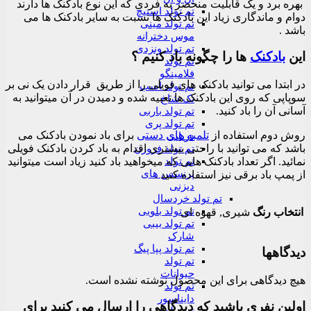
بهره برد و یک قابلیت منحصر به فردی که این نوع بادکنک ها دارند
تم تولد استیچ
دوام و ماندگاری زیاد این بادکنک ها نسبت به سایر بادکنک ها می
تم تولد مینی
باشد .
موس دخترانه
تم تولد ونزدی
این
بادکنک
ها را چگونه باد کنیم ؟
تم تولد
فلامینگو
در ابتدا می توانید بادکنک های فویلی را از طریق قرار دادن یک نی بر
تم تولد اسب
سوپاپی که روی این بادکنک ها تعبیه شده و دمیدن در آن میتوانید به
تک شاخ
آسانی آن را باد کنید.
تم تولد باربی
تم تولد پری
روش دوم استفاده از
تلمبه های دستی
برای باد نمودن بادکنک می
دریایی
باشد که می توانید با راحتی بیشتری اقدام به باد کردن بادکنک فویلی
تم تولد فروزن
تم تولد
نمائید. اگر تعداد بادکنک هایی که میخواهید باد کنید زیاد است میتوانید
پرنسس های
از پمپ باد برقی نیز استفاده کنید .
دیزنی
تم تولد خردسال
تم تولد بلویی
انتخاب رنگ
شیری, قهوه ای
تم تولد بیبی
شارک
تم تولد پپا پیگ
دیدگاهها
تم تولد
حیوانات
هیچ دیدگاهی برای این محصول نوشته نشده است.
تم تولد
دایناسور
اولین نفری باشید که دیدگاهی را ارسال می کنید برای