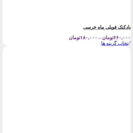
بادکنک فویلی ماه خرسی
Price
۶۶۰,۰۰۰
تومان
–
۱۸۰,۰۰۰
تومان
range:
انتخاب گزینه ها
۱۸۰,۰۰۰تومان
این
through
محصول
۶۶۰,۰۰۰تومان
دارای
انواع
مختلفی
می
باشد.
گزینه
ها
ممکن
است
در
صفحه
محصول
انتخاب