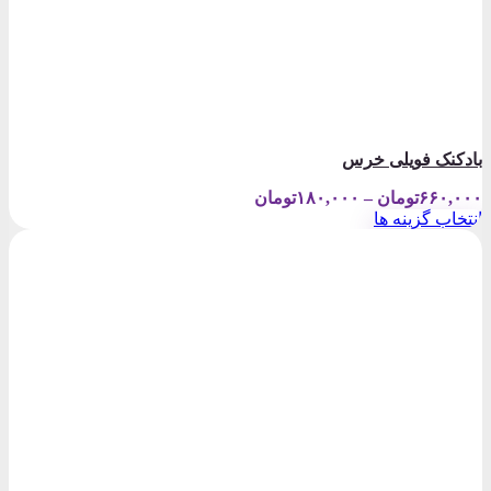
بادکنک فویلی خرس
Price
۶۶۰,۰۰۰
تومان
–
۱۸۰,۰۰۰
تومان
range:
انتخاب گزینه ها
۱۸۰,۰۰۰تومان
این
through
محصول
۶۶۰,۰۰۰تومان
دارای
انواع
مختلفی
می
باشد.
گزینه
ها
ممکن
است
در
صفحه