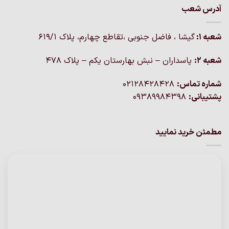
آدرس شعب
شعبه 1:
گيشا ، فاضل جنوبی ،تقاطع چهارم، پلاک 619/1
شعبه 2:
پاسداران – نبش بهارستان یکم – پلاک ۴۷۸
شماره تماس:
02128428428
پشتیبانی:
09389984398
مطمئن خرید نمایید