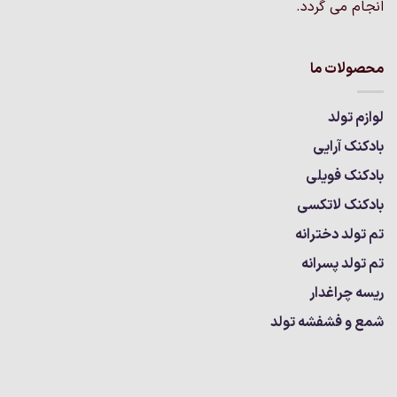
انجام می گردد.
محصولات ما
لوازم تولد
بادکنک آرایی
بادکنک فویلی
بادکنک لاتکسی
تم تولد دخترانه
تم تولد پسرانه
ریسه چراغدار
شمع و فشفشه تولد