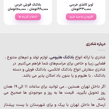
آویز کاغذی خرسی
بادکنک فویلی خرس
Price
۳۳۰,۰۰۰
تومان
۶۶۰,۰۰۰
تومان
–
۱۸۰,۰۰۰
تومان
ange:
افزودن به سبد خرید
انتخاب گزینه ها
rough
۶۶۰,۰۰۰تو
این
محصول
دارای
انواع
مختلفی
درباره شادزی
می
باشد.
شادزی با ارائه انواع
بادکنک‌ هلیومی
، لوازم تولد و تم‌های متنوع ،
گزینه
فضایی زیبا و خاص برای مراسم‌های شما فراهم می‌کنیم. در
ها
ممکن
شادزی سفارش انواع بادکنک لاتکسی، بادکنک فویلی و دسته
است
بادکنک ، با هلیوم و یا بدون باد امکان پذیر می باشد.
در
صفحه
اگر داخل تهران هستین ، می توانید برای ساعات 11 الی 19 همان
محصول
روز تحویل بگیرید. قیمت ها به روز و موجودی ها صحیح می
انتخاب
باشد.
شوند
ارسال ها داخل تهران با پیک و برای شهرستان با پست پیشتاز