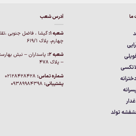
ما
آدرس شعب
د
شعبه 1:
گيشا ، فاضل جنوبی ،تق
چهارم، پلاک 619/1
ایی
شعبه 2:
پاسداران – نبش بهارست
ویلی
– پلاک ۴۷۸
اتکسی
شماره تماس:
02128428428
خترانه
پشتیبانی:
09389984398
سرانه
غدار
شفشه تولد