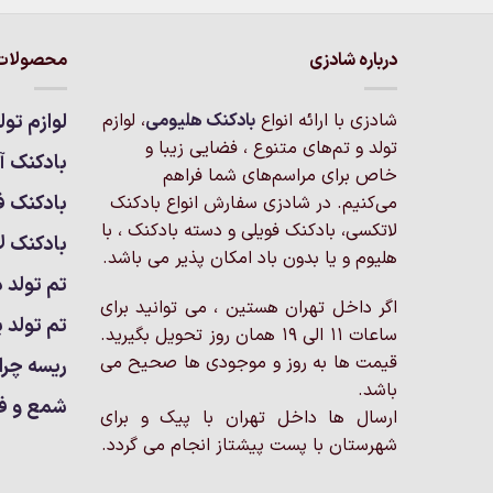
محصول
محصول
دارای
دارای
انواع
انواع
درباره شادزی
محصولات 
مختلفی
مختلفی
می
می
شادزی با ارائه انواع
بادکنک‌ هلیومی
، لوازم
لوازم تول
باشد.
باشد.
تولد و تم‌های متنوع ، فضایی زیبا و
گزینه
گزینه
بادکنک آر
خاص برای مراسم‌های شما فراهم
ها
ها
بادکنک ف
می‌کنیم. در شادزی سفارش انواع بادکنک
ممکن
ممکن
لاتکسی، بادکنک فویلی و دسته بادکنک ، با
است
است
بادکنک ل
هلیوم و یا بدون باد امکان پذیر می باشد.
در
در
تم تولد د
صفحه
صفحه
اگر داخل تهران هستین ، می توانید برای
محصول
محصول
تم تولد پ
ساعات 11 الی 19 همان روز تحویل بگیرید.
انتخاب
انتخاب
شوند
شوند
قیمت ها به روز و موجودی ها صحیح می
ریسه چرا
باشد.
شمع و ف
ارسال ها داخل تهران با پیک و برای
شهرستان با پست پیشتاز انجام می گردد.