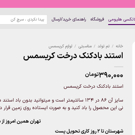
جستجو
لاتکسی هلیومی
فروشگاه
راهنمای خرید/ارسال
برای:
خانه
/
تم تولد
/
مناسبتی
/
لوازم کریسمس
استند بادکنک درخت کریسمس
۳۹۰,۰۰۰
تومان
استند بادکنک درخت کریسمس
سایز آن 86 در 134 سانتیمتر است و میتوانید بدون ب
نی این محصول را باد کنید و به صورت ایستاده روی زمین قرار د
تهران همین امروز از ساعت ۱۱-۹
شهرستان تا 2 روز کاری تحویل پست