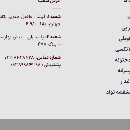
ما
آدرس شعب
د
شعبه 1:
گيشا ، فاضل جنوبی ،تق
چهارم، پلاک 619/1
ایی
شعبه 2:
پاسداران – نبش بهارست
ویلی
– پلاک ۴۷۸
اتکسی
شماره تماس:
02128428428
خترانه
پشتیبانی:
09389984398
سرانه
غدار
شفشه تولد