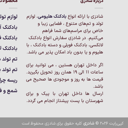
درباره شادزی
محصولات 
شادزی با ارائه انواع
بادکنک‌ هلیومی
، لوازم
لوازم تول
تولد و تم‌های متنوع ، فضایی زیبا و
بادکنک آر
خاص برای مراسم‌های شما فراهم
بادکنک ف
می‌کنیم. در شادزی سفارش انواع بادکنک
لاتکسی، بادکنک فویلی و دسته بادکنک ، با
بادکنک ل
هلیوم و یا بدون باد امکان پذیر می باشد.
تم تولد د
اگر داخل تهران هستین ، می توانید برای
تم تولد پ
ساعات 11 الی 19 همان روز تحویل بگیرید.
قیمت ها به روز و موجودی ها صحیح می
ریسه چرا
باشد.
شمع و ف
ارسال ها داخل تهران با پیک و برای
شهرستان با پست پیشتاز انجام می گردد.
کپی‌رایت 2026 ©
شادزی
کلیه حقوق برای شادزی محفوظ است