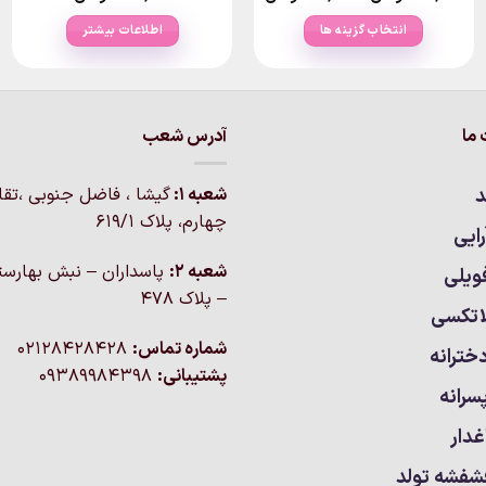
range:
۲۰۰,۰۰۰تومان
انتخاب گزینه ها
اطلاعات بیشتر
through
۶۸۰,۰۰۰تومان
این
محصول
دارای
انواع
ما
آدرس شعب
مختلفی
می
د
شعبه 1:
گيشا ، فاضل جنوبی ،تق
باشد.
چهارم، پلاک 619/1
گزینه
ایی
ها
شعبه 2:
پاسداران – نبش بهارست
ویلی
ممکن
– پلاک ۴۷۸
است
اتکسی
در
شماره تماس:
02128428428
خترانه
صفحه
پشتیبانی:
09389984398
محصول
سرانه
انتخاب
شوند
غدار
شفشه تولد