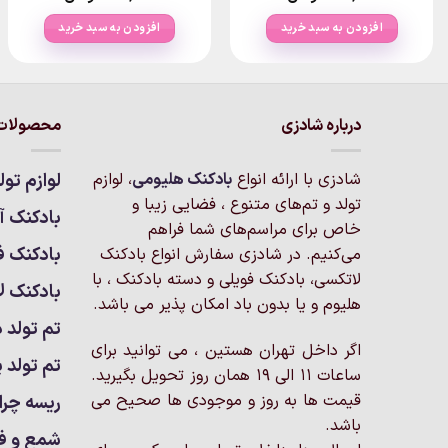
ی:
۲۸تومان.
افزودن به سبد خرید
افزودن به سبد خرید
درباره شادزی
محصولات 
شادزی با ارائه انواع
بادکنک‌ هلیومی
، لوازم
لوازم تول
تولد و تم‌های متنوع ، فضایی زیبا و
بادکنک آر
خاص برای مراسم‌های شما فراهم
بادکنک ف
می‌کنیم. در شادزی سفارش انواع بادکنک
لاتکسی، بادکنک فویلی و دسته بادکنک ، با
بادکنک ل
هلیوم و یا بدون باد امکان پذیر می باشد.
تم تولد د
اگر داخل تهران هستین ، می توانید برای
تم تولد پ
ساعات 11 الی 19 همان روز تحویل بگیرید.
قیمت ها به روز و موجودی ها صحیح می
ریسه چرا
باشد.
شمع و ف