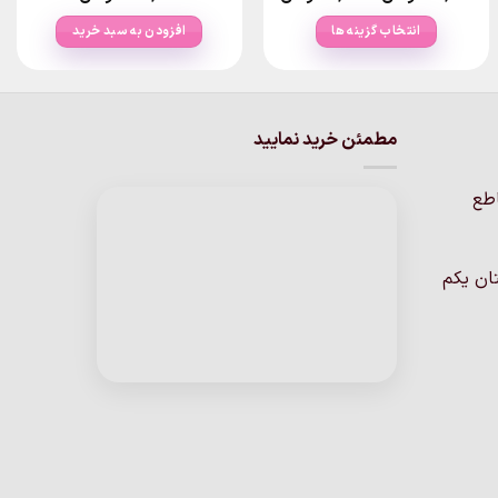
range:
۸۰,۰۰۰تومان
انتخاب گزینه ها
افزودن به سبد خرید
through
۱۷۰,۰۰۰تومان
این
محصول
دارای
انواع
مطمئن خرید نمایید
مختلفی
می
اطع
باشد.
گزینه
ها
ان یکم
ممکن
است
در
صفحه
محصول
انتخاب
شوند