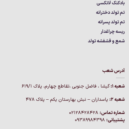
بادکنک لاتکسی
تم تولد دخترانه
تم تولد پسرانه
ریسه چراغدار
شمع و فشفشه تولد
آدرس شعب
شعبه 1:
گيشا ، فاضل جنوبی ،تقاطع چهارم، پلاک 619/1
شعبه 2:
پاسداران – نبش بهارستان یکم – پلاک ۴۷۸
شماره تماس:
02128428428
پشتیبانی:
09389984398