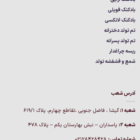
بادکنک فویلی
بادکنک لاتکسی
تم تولد دخترانه
تم تولد پسرانه
ریسه چراغدار
شمع و فشفشه تولد
آدرس شعب
شعبه 1:
گيشا ، فاضل جنوبی ،تقاطع چهارم، پلاک 619/1
شعبه 2:
پاسداران – نبش بهارستان یکم – پلاک ۴۷۸
شماره تماس:
02128428428