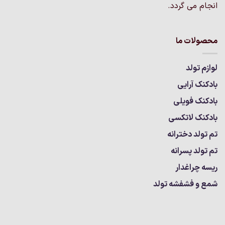
انجام می گردد.
محصولات ما
لوازم تولد
بادکنک آرایی
بادکنک فویلی
بادکنک لاتکسی
تم تولد دخترانه
تم تولد پسرانه
ریسه چراغدار
شمع و فشفشه تولد