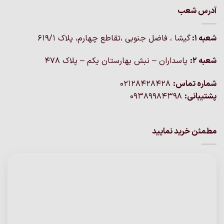
آدرس شعب
شعبه 1:
گيشا ، فاضل جنوبی ،تقاطع چهارم، پلاک 619/1
شعبه 2:
پاسداران – نبش بهارستان یکم – پلاک ۴۷۸
شماره تماس:
02128428428
پشتیبانی:
09389984398
مطمئن خرید نمایید