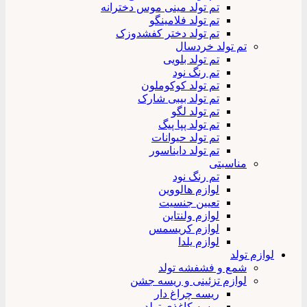
تم تولد مینی موس دخترانه
تم تولد فلامینگو
تم تولد دختر کفشدوزک
تم تولد خردسال
تم تولد بلویی
تم رنگ نود
تم تولد کوکوملون
تم تولد بیبی شارک
تم تولد لگو
تم تولد پپا پیگ
تم تولد حیوانات
تم تولد دایناسور
مناسبتی
تم رنگ نود
لوازم هالووین
تعیین جنسیت
لوازم ولنتاین
لوازم کریسمس
لوازم یلدا
لوازم تولد
شمع و فشفشه تولد
لوازم تزئینی و ریسه جشن
ریسه چراغ دار
ریسه کاغذی تولد