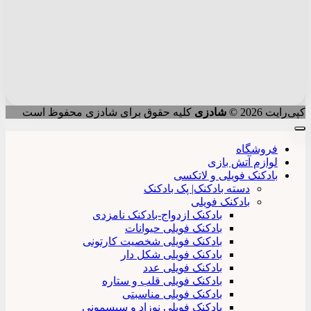
کپی‌رایت 2026 ©
شادزی
کلیه حقوق برای شادزی محفوظ است
فروشگاه
لوازم آتش بازی
بادکنک فویلی و لاتکسی
دسته بادکنک| پک بادکنک
بادکنک فویلی
بادکنک ازدواج-بادکنک نامزدی
بادکنک فویلی حیوانات
بادکنک فویلی شخصیت کارتونی
بادکنک فویلی شکل دار
بادکنک فویلی عدد
بادکنک فویلی قلب و ستاره
بادکنک فویلی مناسبتی
بادکنک فویلی نوزاد و سیسمونی