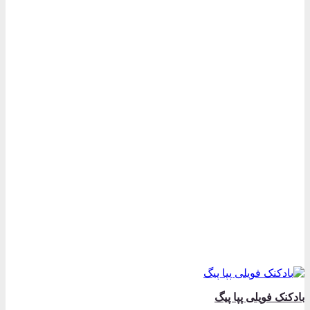
مختلفی
می
باشد.
گزینه
ها
ممکن
است
در
صفحه
محصول
انتخاب
شوند
بادکنک فویلی پپا پیگ