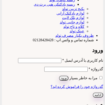
ریسه بادکنکی هپی برث دی
پکیج تزیین تولد
لوازم بادکنک آرایی
لوازم بلک لایت
لوازم جانبی تولد
کلاه و تاج تولد
عینک تولد
ظروف یکبار مصرف تولد
شماره تماس و واتس اپ : 02128428428
ورود
الزامی
نام کاربری یا آدرس ایمیل
*
الزامی
گذرواژه
*
مرا به خاطر بسپار
ورود
گذرواژه خود را فراموش کرده اید؟
ادامه