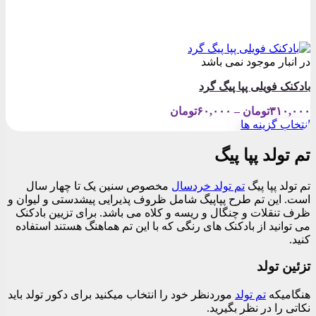
در انبار موجود نمی باشد
بادکنک فویلی پپا پیگ گرد
Price
۳۱۰,۰۰۰
تومان
–
۶۰,۰۰۰
تومان
range:
انتخاب گزینه ها
۶۰,۰۰۰تومان
این
through
محصول
تم تولد پپا پیگ
۳۱۰,۰۰۰تومان
دارای
انواع
تم تولد پپا پیگ
تم تولد خردسال
مخصوص سنین یک تا چهار سال
مختلفی
است. این تم طرح پپاپیگ شامل ظروف پذیرایی پیشدستی و لیوان و
می
ظرف تنقلات و چنگال و ریسه و کلاه می باشد. برای تزیین بادکنک
باشد.
می توانید از بادکنک های رنگی که با این تم هماهنگ هستند استفاده
گزینه
کنید.
ها
ممکن
تزئین تولد
است
در
هنگامیکه
تم تولد
موردنظر خود را انتخاب میکنید برای دکور تولد باید
صفحه
نکاتی را در نظر بگیرید.
محصول