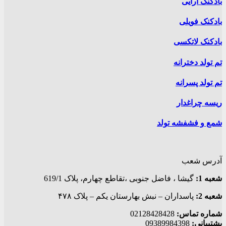
بادکنک آرایی
بادکنک فویلی
بادکنک لاتکسی
تم تولد دخترانه
تم تولد پسرانه
ریسه چراغدار
شمع و فشفشه تولد
آدرس شعب
شعبه 1:
گيشا ، فاضل جنوبی ،تقاطع چهارم، پلاک 619/1
شعبه 2:
پاسداران – نبش بهارستان یکم – پلاک ۴۷۸
شماره تماس:
02128428428
پشتیبانی:
09389984398