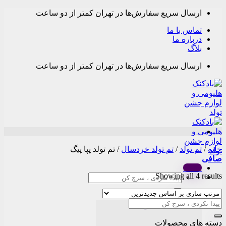
Skip
ارسال سریع سفارش‌ها در تهران کمتر از دو ساعت
to
content
تماس با ما
درباره ما
بلاگ
ارسال سریع سفارش‌ها در تهران کمتر از دو ساعت
خانه
/
تم تولد
/
تم تولد خردسال
/
تم تولد پپا پیگ
صافی
Menu
Sorted
Showing all 4 results
جستجو
by
برای:
latest
دسته بندی محصولات
دسته های محصولات