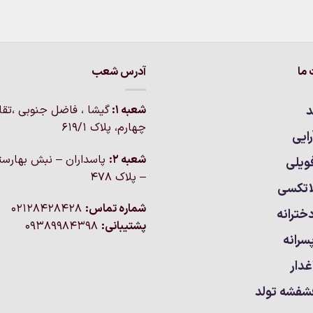
ما
آدرس شعب
د
شعبه 1:
گيشا ، فاضل جنوبی ،تق
چهارم، پلاک 619/1
ایی
شعبه 2:
پاسداران – نبش بهارست
ویلی
– پلاک ۴۷۸
اتکسی
شماره تماس:
02128428428
خترانه
پشتیبانی:
09389984398
سرانه
غدار
شفشه تولد