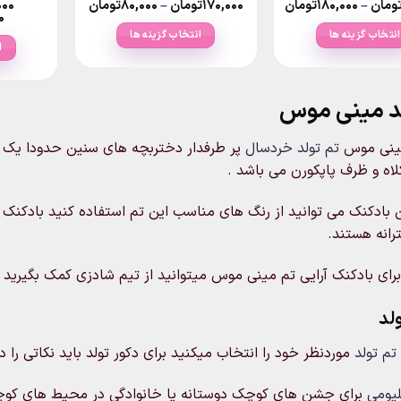
Price
Price
ومان
–
۱۸۰,۰۰۰
تومان
۱۷۰,۰۰۰
تومان
–
۸۰,۰۰۰
تومان
۰۰۰
range:
range:
۰
۱۸۰,۰۰۰تومان
۸۰,۰۰۰تومان
انتخاب گزینه ها
انتخاب گزینه ها
through
through
ا
۶۶۰,۰۰۰تومان
۱۷۰,۰۰۰تومان
این
این
محصول
محصول
دارای
دارای
لد مینی موس
انواع
انواع
مختلفی
مختلفی
مینی موس
تم تولد خردسال
پر طرفدار دختربچه های سنین حدودا یک ا
می
می
لاه و ظرف پاپکورن می باشد .
باشد.
باشد.
گزینه
گزینه
ن بادکنک می توانید از رنگ های مناسب این تم استفاده کنید بادکن
ها
ها
انه هستند.
ممکن
ممکن
است
است
ای بادکنک آرایی تم مینی موس میتوانید از تیم شادزی کمک بگیرید
در
در
صفحه
صفحه
لد
محصول
محصول
انتخاب
انتخاب
تم تولد
موردنظر خود را انتخاب میکنید برای دکور تولد باید نکاتی را در
شوند
شوند
یومی
برای جشن های کوچک دوستانه یا خانوادگی در محیط های کوچک