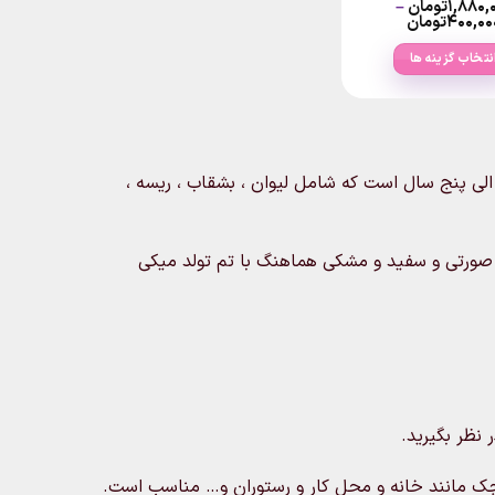
۱,۸۸۰,
تومان
–
Price
۴۰۰,۰۰
تومان
range:
۴۰۰,۰۰۰تومان
نتخاب گزینه ها
through
۱,۸۸۰,۰۰۰تومان
این
محصول
دارای
انواع
لی پنج سال است که شامل لیوان ، بشقاب ، ریسه ،
مختلفی
می
باشد.
ک صورتی و سفید و مشکی هماهنگ با تم تولد میکی
گزینه
ها
ممکن
است
در
صفحه
محصول
 نظر بگیرید.
انتخاب
شوند
 مانند خانه و محل کار و رستوران و… مناسب است.