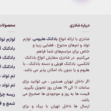
درباره شادزی
محصولات 
شادزی با ارائه انواع
بادکنک‌ هلیومی
، لوازم
لوازم تول
تولد و تم‌های متنوع ، فضایی زیبا و
بادکنک آر
خاص برای مراسم‌های شما فراهم
بادکنک ف
می‌کنیم. در شادزی سفارش انواع بادکنک
لاتکسی، بادکنک فویلی و دسته بادکنک ، با
بادکنک ل
هلیوم و یا بدون باد امکان پذیر می باشد.
تم تولد د
اگر داخل تهران هستین ، می توانید برای
تم تولد پ
ساعات 11 الی 19 همان روز تحویل بگیرید.
قیمت ها به روز و موجودی ها صحیح می
ریسه چرا
باشد.
شمع و ف
ارسال ها داخل تهران با پیک و برای