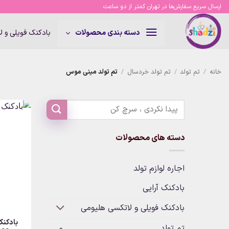
Ski
ارسال سریع سفارش‌ها در تهران کمتر از دو ساعت
t
conten
بادکنک فویلی و 
دسته بندی محصولات
خانه
/
تم تولد
/
تم تولد خردسال
/
تم تولد مینی موس
دسته های محصولات
اجاره لوازم تولد
بادکنک آرایی
بادکنک فویلی و لاتکسی هلیومی
بادکن
تم تولد