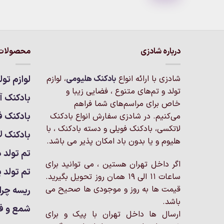
درباره شادزی
محصولات 
شادزی با ارائه انواع
بادکنک‌ هلیومی
، لوازم
لوازم تول
تولد و تم‌های متنوع ، فضایی زیبا و
بادکنک آر
خاص برای مراسم‌های شما فراهم
بادکنک ف
می‌کنیم. در شادزی سفارش انواع بادکنک
لاتکسی، بادکنک فویلی و دسته بادکنک ، با
بادکنک ل
هلیوم و یا بدون باد امکان پذیر می باشد.
تم تولد د
اگر داخل تهران هستین ، می توانید برای
تم تولد پ
ساعات 11 الی 19 همان روز تحویل بگیرید.
قیمت ها به روز و موجودی ها صحیح می
ریسه چرا
باشد.
شمع و ف
ارسال ها داخل تهران با پیک و برای