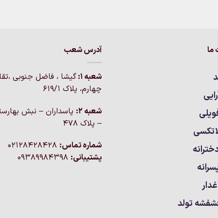
ما
آدرس شعب
د
شعبه 1:
گيشا ، فاضل جنوبی ،تق
چهارم، پلاک 619/1
ایی
شعبه 2:
پاسداران – نبش بهارست
ویلی
– پلاک ۴۷۸
اتکسی
شماره تماس:
02128428428
خترانه
پشتیبانی:
09389984398
سرانه
غدار
شفشه تولد