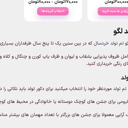
Price
۲۰۰,۰۰
تومان
۱۷۰,۰۰۰
تومان
–
۸۰,۰۰۰
تومان
range:
۸۰,۰۰۰تومان
زودن به سبد خرید
انتخاب گزینه ها
through
۱۷۰,۰۰۰تومان
این
محصول
د لگو
دارای
انواع
گو
تم تولد خردسال
که در بین سنین یک تا پنج سال طرفداران بسیاری د
مختلفی
می
مل ظروف پذیرایی بشقاب و لیوان و ظرف پاپ کورن و چنگال و کلاه و ر
باشد.
ی رنگی خریداری کنید.
گزینه
ها
لد
ممکن
است
تم تولد
موردنظر خود را انتخاب میکنید برای دکور تولد باید نکاتی را در
در
صفحه
یومی
برای جشن های کوچک دوستانه یا خانوادگی در محیط های کوچک
محصول
انتخاب
ک آرایی معمولا برای جشن های بزرگتر با تعداد مهمان های بیشتر من
شوند