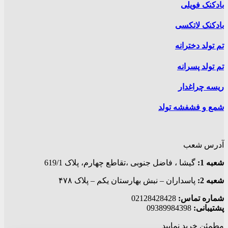
بادکنک فویلی
بادکنک لاتکسی
تم تولد دخترانه
تم تولد پسرانه
ریسه چراغدار
شمع و فشفشه تولد
آدرس شعب
شعبه 1:
گيشا ، فاضل جنوبی ،تقاطع چهارم، پلاک 619/1
شعبه 2:
پاسداران – نبش بهارستان یکم – پلاک ۴۷۸
شماره تماس:
02128428428
پشتیبانی:
09389984398
مطمئن خرید نمایید