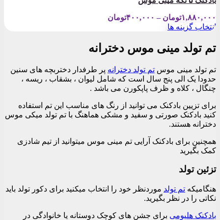
بادکنک ۵ تکه مینی موس
Price
۱,۸۸۰,۰۰۰
تومان
–
۴۰۰,۰۰۰
تومان
range:
انتخاب گزینه ها
۴۰۰,۰۰۰تومان
این
through
محصول
تم تولد مینی موس دخترانه
۱,۸۸۰,۰۰۰تومان
دارای
انواع
تم تولد مینی موس
تم تولد دخترانه
پر طرفدار دختربچه های سنین
مختلفی
حدودا یک الی پنج سال است که شامل لیوان ، بشقاب ، ریسه ،
می
چنگال ، کلاه و ظرف پاپکورن می باشد .
باشد.
گزینه
برای تزیین بادکنک می توانید از رنگ های مناسب این تم استفاده
ها
کنید بادکنک صورتی و سفید و مشکی هماهنگ با تم تولد میکی موس
ممکن
دخترانه هستند.
است
در
همچنین برای بادکنک آرایی تم مینی موس میتوانید از تیم شادزی
صفحه
کمک بگیرید
محصول
انتخاب
تزئین تولد
شوند
هنگامیکه
تم تولد
موردنظر خود را انتخاب میکنید برای دکور تولد باید
نکاتی را در نظر بگیرید.
بادکنک هلیومی
برای جشن های کوچک دوستانه یا خانوادگی در