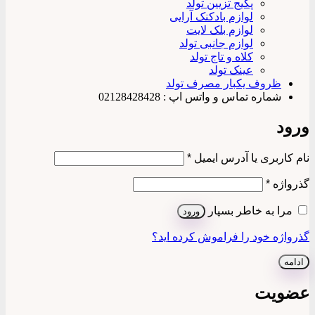
پکیج تزیین تولد
لوازم بادکنک آرایی
لوازم بلک لایت
لوازم جانبی تولد
کلاه و تاج تولد
عینک تولد
ظروف یکبار مصرف تولد
شماره تماس و واتس اپ : 02128428428
ورود
الزامی
نام کاربری یا آدرس ایمیل
*
الزامی
گذرواژه
*
مرا به خاطر بسپار
ورود
گذرواژه خود را فراموش کرده اید؟
ادامه
عضویت