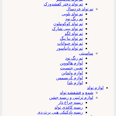
تم تولد دختر کفشدوزک
تم تولد خردسال
تم تولد بلویی
تم رنگ نود
تم تولد کوکوملون
تم تولد بیبی شارک
تم تولد لگو
تم تولد پپا پیگ
تم تولد حیوانات
تم تولد دایناسور
مناسبتی
تم رنگ نود
لوازم هالووین
تعیین جنسیت
لوازم ولنتاین
لوازم کریسمس
لوازم یلدا
لوازم تولد
شمع و فشفشه تولد
لوازم تزئینی و ریسه جشن
ریسه چراغ دار
ریسه کاغذی تولد
ریسه بادکنکی هپی برث دی