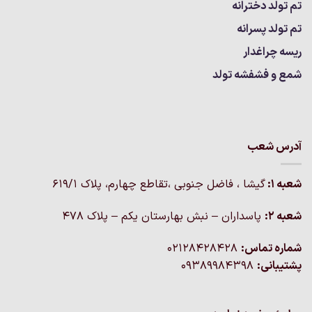
تم تولد دخترانه
تم تولد پسرانه
ریسه چراغدار
شمع و فشفشه تولد
آدرس شعب
شعبه 1:
گيشا ، فاضل جنوبی ،تقاطع چهارم، پلاک 619/1
شعبه 2:
پاسداران – نبش بهارستان یکم – پلاک ۴۷۸
شماره تماس:
02128428428
پشتیبانی:
09389984398