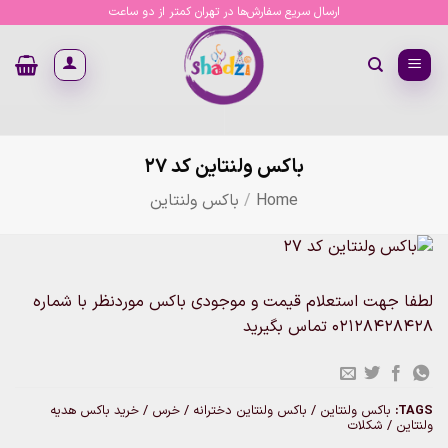
Ski
ارسال سریع سفارش‌ها در تهران کمتر از دو ساعت
t
conten
باکس ولنتاین کد 27
Home
/
باکس ولنتاین
لطفا جهت استعلام قیمت و موجودی باکس موردنظر با شماره
02128428428 تماس بگیرید
TAGS:
باکس ولنتاین / باکس ولنتاین دخترانه / خرس / خرید باکس هدیه
ولنتاین / شکلات