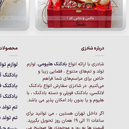
باکس ولنتاین کد 1
درباره شادزی
محصولات 
شادزی با ارائه انواع
بادکنک‌ هلیومی
، لوازم
لوازم تول
تولد و تم‌های متنوع ، فضایی زیبا و
بادکنک آر
خاص برای مراسم‌های شما فراهم
بادکنک ف
می‌کنیم. در شادزی سفارش انواع بادکنک
لاتکسی، بادکنک فویلی و دسته بادکنک ، با
بادکنک ل
هلیوم و یا بدون باد امکان پذیر می باشد.
تم تولد د
اگر داخل تهران هستین ، می توانید برای
تم تولد پ
ساعات 11 الی 19 همان روز تحویل بگیرید.
قیمت ها به روز و موجودی ها صحیح می
ریسه چرا