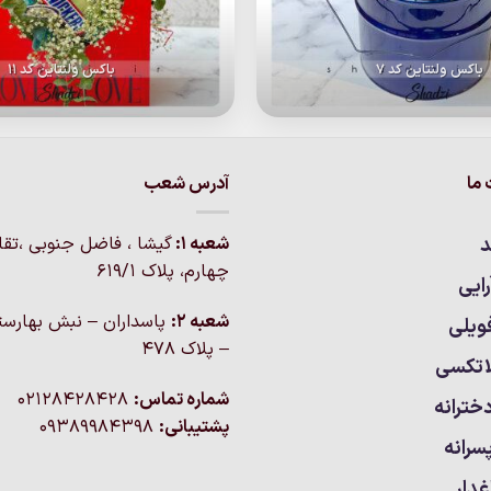
باکس ولنتاین کد 7
باکس ولنتاین کد 11
ما
آدرس شعب
د
شعبه 1:
گيشا ، فاضل جنوبی ،تق
چهارم، پلاک 619/1
ایی
شعبه 2:
پاسداران – نبش بهارست
ویلی
– پلاک ۴۷۸
اتکسی
شماره تماس:
02128428428
خترانه
پشتیبانی:
09389984398
سرانه
غدار