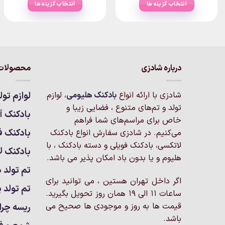
۱۸۰,۰۰۰تومان
۵۰,۰۰۰تومان
انتخاب گزینه ها
انتخاب گزینه ها
ugh
through
thro
۶۶تومان
۳۰۰,۰۰۰تومان
۰,۰۰۰
این
این
محصول
محصول
دارای
دارای
انواع
انواع
مختلفی
مختلفی
درباره شادزی
محصولات 
می
می
باشد.
باشد.
شادزی با ارائه انواع
بادکنک‌ هلیومی
، لوازم
لوازم تول
گزینه
گزینه
تولد و تم‌های متنوع ، فضایی زیبا و
ها
ها
بادکنک آر
خاص برای مراسم‌های شما فراهم
ممکن
ممکن
بادکنک ف
است
است
می‌کنیم. در شادزی سفارش انواع بادکنک
در
در
لاتکسی، بادکنک فویلی و دسته بادکنک ، با
بادکنک ل
صفحه
صفحه
هلیوم و یا بدون باد امکان پذیر می باشد.
محصول
محصول
تم تولد د
انتخاب
انتخاب
اگر داخل تهران هستین ، می توانید برای
تم تولد پ
شوند
شوند
ساعات 11 الی 19 همان روز تحویل بگیرید.
قیمت ها به روز و موجودی ها صحیح می
ریسه چرا
باشد.