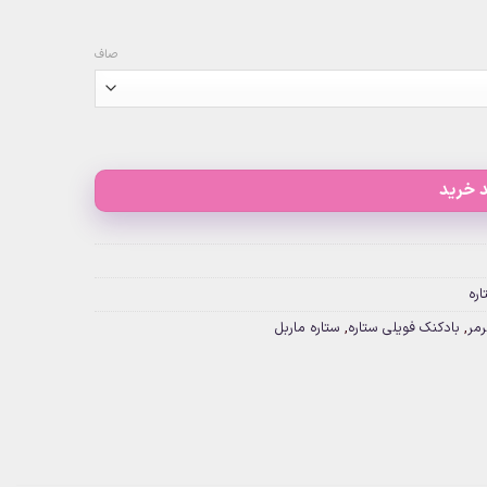
صاف
 خرید
ره
مر
,
بادکنک فویلی ستاره
,
ستاره ماربل