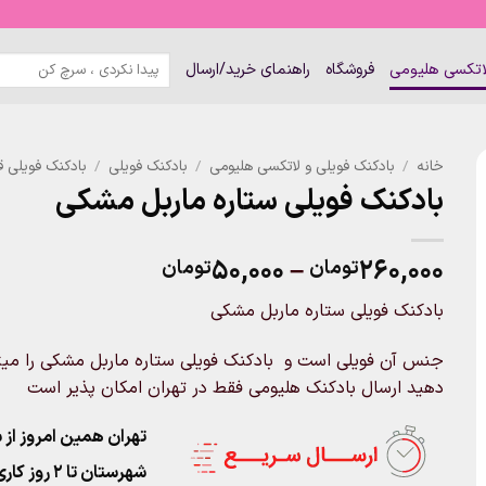
جستجو
لاتکسی هلیومی
فروشگاه
راهنمای خرید/ارسال
برای:
خانه
/
بادکنک فویلی و لاتکسی هلیومی
/
بادکنک فویلی
/
بادکنک فویلی ق
بادکنک فویلی ستاره ماربل مشکی
Price
۵۰,۰۰۰
–
۲۶۰,۰۰۰
تومان
تومان
range:
بادکنک فویلی ستاره ماربل مشکی
۵۰,۰۰۰تومان
through
جنس آن فویلی است و بادکنک فویلی ستاره ماربل مشکی را میتوان
۲۶۰,۰۰۰تومان
دهید ارسال بادکنک هلیومی فقط در تهران امکان پذیر است
تهران همین امروز از ساعت ۱۱-۹
شهرستان تا 2 روز کاری تحویل پست