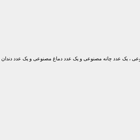
عدد کلاه جادوگری مشکی ، 10عدد ناخن مصنوعی ، یک عدد چانه مصنوعی و یک عدد دماغ مصن