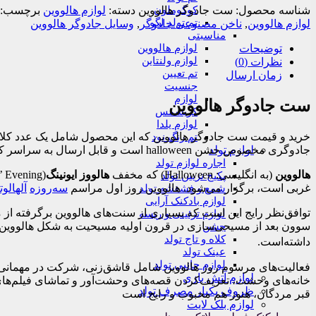
کوکوملون
شناسه محصول:
ست جادوگر هالووین
دسته:
لوازم هالووین
برچسب:
تم تولد لگو
لوازم هالووین
,
ناخن مصنوعی جادوگر
,
وسایل جادوگر هالووین
مناسبتی
لوازم هالووین
توضیحات
لوازم ولنتاین
نظرات (0)
تم تعیین
زمان ارسال
جنسیت
لوازم
ست جادوگر هالووین
کریسمس
لوازم یلدا
تم رنگ نود
لوازم تولد
جادوگری مخصوص جشن halloween است و قابل ارسال به سراسر کشور می باشد
اجاره لوازم تولد
هالووین
(به انگلیسی:
Halloween
) که مخفف
هالووز ایونینگ
پکیج تزیین تولد
غربی است، برگزار می‌شود. هالووین روز اول مراسم
سه‌روزه
آلهالوت
شمع و فشفشه تولد
لوازم بادکنک آرایی
توافق‌نظر رایج این است که بسیاری از سنت‌های هالووین برگرفته ا
لوازم تزئینی و ریسه
سوون بعد از مسیحی‌سازی در قرون اولیه مسیحیت به شکل هالووین در
جشن
کلاه و تاج تولد
داشته‌است.
عینک تولد
لوازم جانبی تولد
فعالیت‌های مرسوم روز هالووین شامل قاشق‌زنی، شرکت در مهمانی‌های
لوازم آتش بازی
خانه‌های وحشت، تعریف‌کردن قصه‌های وحشت‌آور و تماشای فیلم‌های
ظروف یکبار مصرف تولد
قبر مردگان، هنوز هم محبوب و رایج است
لوازم بلک لایت