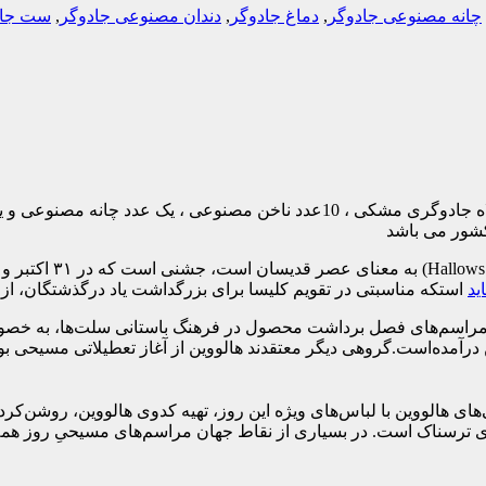
چانه مصنوعی جادوگر
,
دماغ جادوگر
,
دندان مصنوعی جادوگر
,
ست جاد
خرید و قیمت ست جادوگر هالووین که این محصول شامل یک عدد کلاه جادوگری مشکی 
(lows’ Evening
اید
استکه مناسبتی در تقویم کلیسا برای بزرگداشت یاد درگذشتگان، ا
ز مراسم‌های فصل برداشت محصول در فرهنگ باستانی سلت‌ها، به خصوص 
آمده‌است.گروهی دیگر معتقدند هالووین از آغاز تعطیلاتی مسیحی بو
 هالووین با لباس‌های ویژه این روز، تهیه کدوی هالووین، روشن‌کردن
 ترسناک است. در بسیاری از نقاط جهان مراسم‌های مسیحیِ روز همه