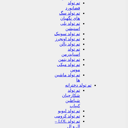
تم تولد
فضانورد
تم تولد سگ
های نگهبان
تم تولد پلی
استیشن
تم تولد سونیک
تم تولد اونجرز
تم تولد بالن
تم تولد
اسپایدرمن
تم تولد بتمن
تم تولد میکی
موس
تم تولد ماشین
ها
تم تولد دخترانه
تم تولد
شکارچیان
شیاطین
کیپاپ
تم تولد لبوبو
تم تولد کرومی
تم تولد LOL –
ال و ال