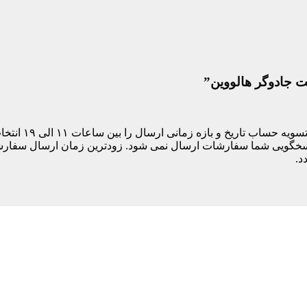
ت جادوگر هالووین”
مشتری های ساکن
د.