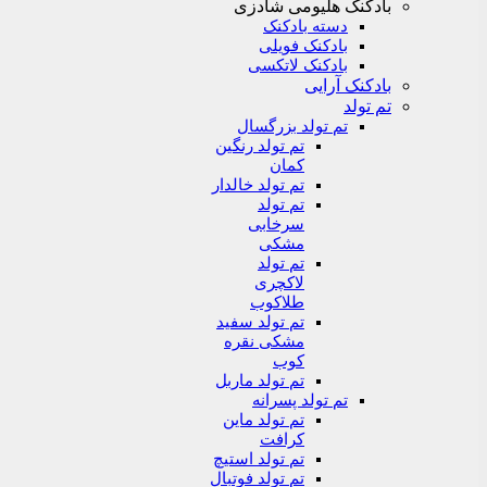
بادکنک هلیومی شادزی
دسته بادکنک
بادکنک فویلی
بادکنک لاتکسی
بادکنک آرایی
تم تولد
تم تولد بزرگسال
تم تولد رنگین
کمان
تم تولد خالدار
تم تولد
سرخابی
مشکی
تم تولد
لاکچری
طلاکوب
تم تولد سفید
مشکی نقره
کوب
تم تولد ماربل
تم تولد پسرانه
تم تولد ماین
کرافت
تم تولد استیچ
تم تولد فوتبال