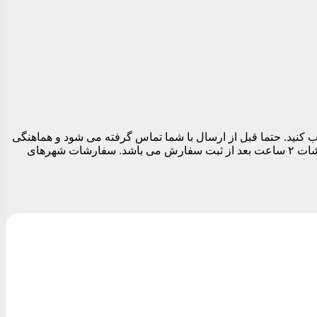
 تهران می توانید در قسمت نهایی سفارش قبل از تسویه حساب تاریخ و بازه زمانی ارسال را بین ساعات ۱۱ الی ۱۹ انتخاب کنید. حتما قبل از ارسال با شما تماس گرفته می شود و هماهنگی
های لازم برای ارسال مرسوله انجام می شود. بدیهی است تا زمان پاسخگویی شما سفارشات ارسال نمی شود. زودترین زمان ارسال سفارشات ۲ ساعت بعد از ثبت سفارش می باشد. سفارشات شهرهای