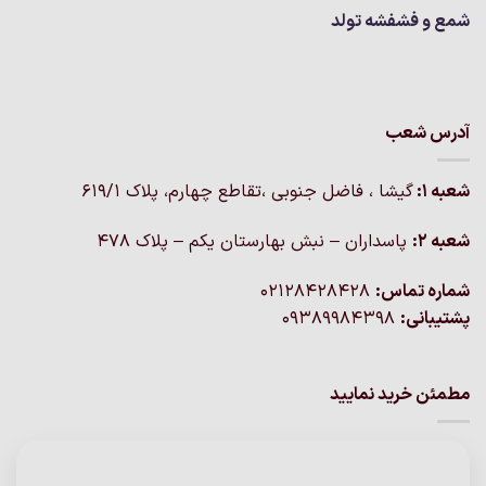
شمع و فشفشه تولد
آدرس شعب
شعبه 1:
گيشا ، فاضل جنوبی ،تقاطع چهارم، پلاک 619/1
شعبه 2:
پاسداران – نبش بهارستان یکم – پلاک ۴۷۸
شماره تماس:
02128428428
پشتیبانی:
09389984398
مطمئن خرید نمایید