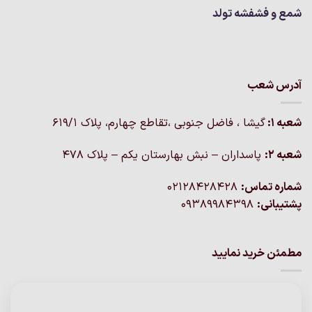
شمع و فشفشه تولد
آدرس شعب
شعبه 1:
گيشا ، فاضل جنوبی ،تقاطع چهارم، پلاک 619/1
شعبه 2:
پاسداران – نبش بهارستان یکم – پلاک ۴۷۸
شماره تماس:
02128428428
پشتیبانی:
09389984398
مطمئن خرید نمایید