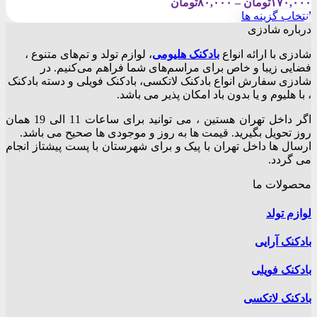
Price
۱۷۰,۰۰۰
تومان
–
۸۰,۰۰۰
تومان
range:
انتخاب گزینه ها
۸۰,۰۰۰تومان
این
درباره شادزی
through
محصول
۱۷۰,۰۰۰تومان
شادزی با ارائه انواع
بادکنک‌ هلیومی
، لوازم تولد و تم‌های متنوع ،
دارای
فضایی زیبا و خاص برای مراسم‌های شما فراهم می‌کنیم. در
انواع
شادزی سفارش انواع بادکنک لاتکسی، بادکنک فویلی و دسته بادکنک
مختلفی
، با هلیوم و یا بدون باد امکان پذیر می باشد.
می
باشد.
اگر داخل تهران هستین ، می توانید برای ساعات 11 الی 19 همان
گزینه
روز تحویل بگیرید. قیمت ها به روز و موجودی ها صحیح می باشد.
ها
ارسال ها داخل تهران با پیک و برای شهرستان با پست پیشتاز انجام
ممکن
می گردد.
است
در
محصولات ما
صفحه
محصول
لوازم تولد
انتخاب
شوند
بادکنک آرایی
بادکنک فویلی
بادکنک لاتکسی