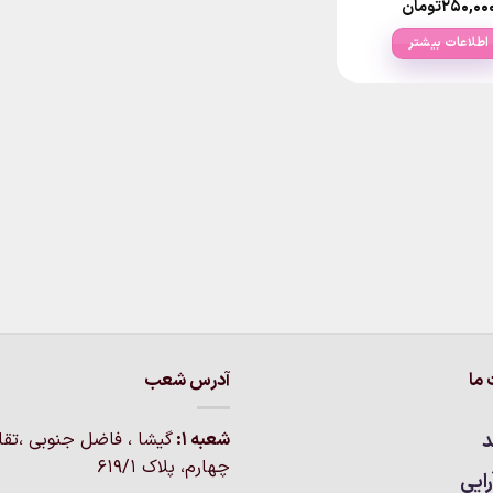
۲۵۰,۰۰
تومان
اطلاعات بیشتر
ما
آدرس شعب
د
شعبه 1:
گيشا ، فاضل جنوبی ،تق
چهارم، پلاک 619/1
ایی