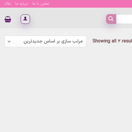
تماس با ما
درباره ما
بلاگ
Sorted
Showing all 2 resu
by
latest