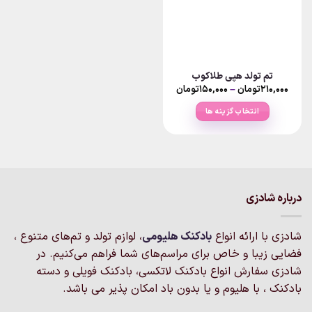
تم تولد هپی طلاکوب
Price
۲۱۰,۰۰۰
تومان
–
۱۵۰,۰۰۰
تومان
range:
۱۵۰,۰۰۰تومان
انتخاب گزینه ها
through
۲۱۰,۰۰۰تومان
این
محصول
دارای
انواع
مختلفی
درباره شادزی
می
باشد.
گزینه
شادزی با ارائه انواع
بادکنک‌ هلیومی
، لوازم تولد و تم‌های متنوع ،
ها
فضایی زیبا و خاص برای مراسم‌های شما فراهم می‌کنیم. در
ممکن
شادزی سفارش انواع بادکنک لاتکسی، بادکنک فویلی و دسته
است
بادکنک ، با هلیوم و یا بدون باد امکان پذیر می باشد.
در
صفحه