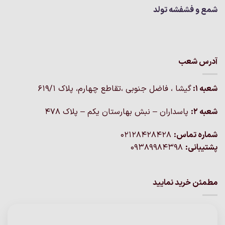
شمع و فشفشه تولد
آدرس شعب
شعبه 1:
گيشا ، فاضل جنوبی ،تقاطع چهارم، پلاک 619/1
شعبه 2:
پاسداران – نبش بهارستان یکم – پلاک ۴۷۸
شماره تماس:
02128428428
پشتیبانی:
09389984398
مطمئن خرید نمایید