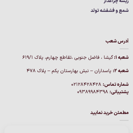
ریسه چراغدار
شمع و فشفشه تولد
آدرس شعب
شعبه 1:
گيشا ، فاضل جنوبی ،تقاطع چهارم، پلاک 619/1
شعبه 2:
پاسداران – نبش بهارستان یکم – پلاک ۴۷۸
شماره تماس:
02128428428
پشتیبانی:
09389984398
مطمئن خرید نمایید