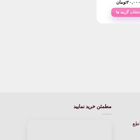
۲۰,۰۰
تومان
نتخاب گزینه ها
این
محصول
دارای
انواع
مختلفی
می
باشد.
گزینه
ها
ممکن
است
در
مطمئن خرید نمایید
صفحه
محصول
انتخاب
اطع
شوند