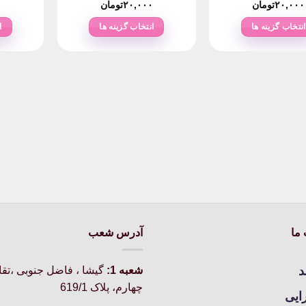
۲۰,۰۰۰
تومان
۲۰,۰۰۰
تومان
۰
انتخاب گزینه ها
انتخاب گزینه ها
ا
این
این
محصول
محصول
دارای
دارای
انواع
انواع
مختلفی
مختلفی
می
می
باشد.
باشد.
گزینه
گزینه
ها
ها
ممکن
ممکن
است
است
در
در
ما
آدرس شعب
صفحه
صفحه
محصول
محصول
انتخاب
انتخاب
د
شعبه 1:
گيشا ، فاضل جنوبی ،تق
شوند
شوند
چهارم، پلاک 619/1
رایی