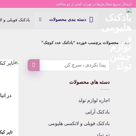
Ski
ارسال سریع سفارش‌ها در تهران کمتر از دو ساعت
t
conten
دسته بندی محصولات
بادکنک فویلی و ل
خانه
/
محصولات برچسب خورده “بادکنک عدد کوچک”
دسته های محصولات
در انب
اجاره لوازم تولد
بادکنک آرایی
بادکنک فویلی و لاتکسی هلیومی
تاپر کی
تم تولد