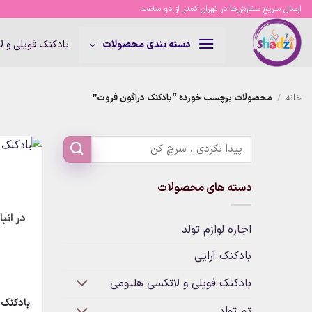
Ski
ارسال سریع سفارش‌ها در تهران کمتر از دو ساعت
t
conten
بادکنک فویلی و 
دسته بندی محصولات
خانه
/
محصولات برچسب خورده “بادکنک دراگون فروت”
دسته های محصولات
در انب
اجاره لوازم تولد
بادکنک آرایی
بادکنک فویلی و لاتکسی هلیومی
بادکنک 
تم تولد