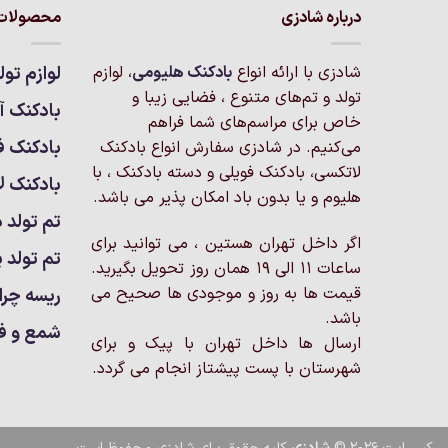
درباره شادزی
محصولات 
شادزی با ارائه انواع
بادکنک‌ هلیومی
، لوازم
لوازم تول
تولد و تم‌های متنوع ، فضایی زیبا و
بادکنک آر
خاص برای مراسم‌های شما فراهم
بادکنک ف
می‌کنیم. در شادزی سفارش انواع بادکنک
لاتکسی، بادکنک فویلی و دسته بادکنک ، با
بادکنک ل
هلیوم و یا بدون باد امکان پذیر می باشد.
تم تولد د
اگر داخل تهران هستین ، می توانید برای
تم تولد پ
ساعات 11 الی 19 همان روز تحویل بگیرید.
قیمت ها به روز و موجودی ها صحیح می
ریسه چرا
باشد.
شمع و ف
ارسال ها داخل تهران با پیک و برای
شهرستان با پست پیشتاز انجام می گردد.