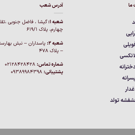
ما
آدرس شعب
د
شعبه 1:
گيشا ، فاضل جنوبی ،تق
چهارم، پلاک 619/1
ایی
شعبه 2:
پاسداران – نبش بهارست
ویلی
– پلاک ۴۷۸
اتکسی
شماره تماس:
02128428428
خترانه
پشتیبانی:
09389984398
سرانه
غدار
شفشه تولد