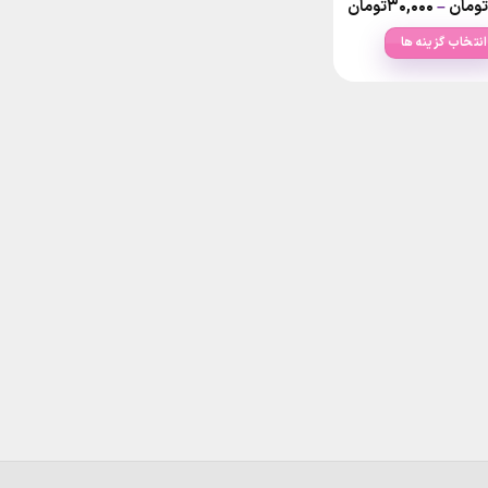
Price
تومان
–
۳۰,۰۰۰
تومان
range:
۳۰,۰۰۰تومان
انتخاب گزینه ها
through
۲۸۰,۰۰۰تومان
این
محصول
دارای
انواع
مختلفی
می
باشد.
گزینه
ها
ممکن
است
در
صفحه
محصول
انتخاب
شوند