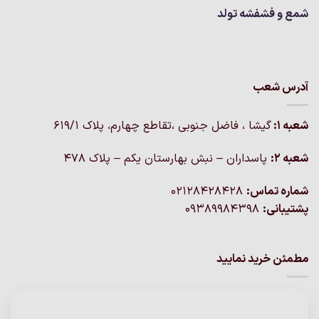
شمع و فشفشه تولد
آدرس شعب
شعبه 1:
گيشا ، فاضل جنوبی ،تقاطع چهارم، پلاک 619/1
شعبه 2:
پاسداران – نبش بهارستان یکم – پلاک ۴۷۸
شماره تماس:
02128428428
پشتیبانی:
09389984398
مطمئن خرید نمایید