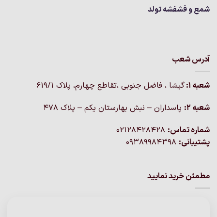
شمع و فشفشه تولد
آدرس شعب
شعبه 1:
گيشا ، فاضل جنوبی ،تقاطع چهارم، پلاک 619/1
شعبه 2:
پاسداران – نبش بهارستان یکم – پلاک ۴۷۸
شماره تماس:
02128428428
پشتیبانی:
09389984398
مطمئن خرید نمایید