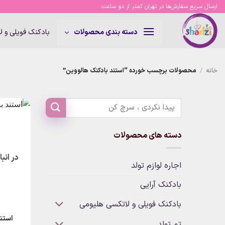
Ski
ارسال سریع سفارش‌ها در تهران کمتر از دو ساعت
t
conten
بادکنک فویلی و 
دسته بندی محصولات
خانه
/
محصولات برچسب خورده “استند بادکنک هالووین”
دسته های محصولات
در انب
اجاره لوازم تولد
بادکنک آرایی
بادکنک فویلی و لاتکسی هلیومی
استن
تم تولد