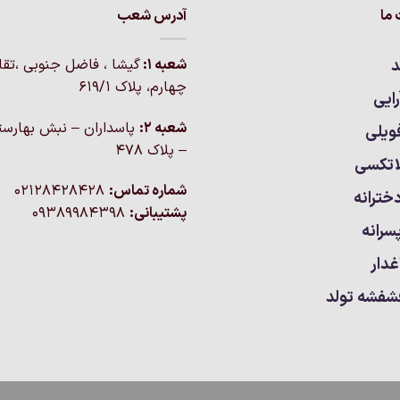
ما
آدرس شعب
د
شعبه 1:
گيشا ، فاضل جنوبی ،تق
چهارم، پلاک 619/1
ایی
شعبه 2:
پاسداران – نبش بهارست
ویلی
– پلاک ۴۷۸
اتکسی
شماره تماس:
02128428428
خترانه
پشتیبانی:
09389984398
سرانه
غدار
شفشه تولد