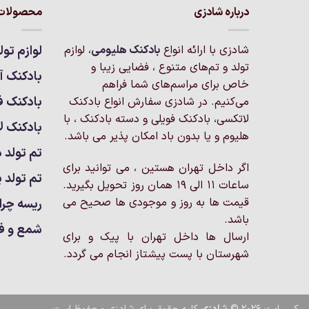
درباره شادزی
محصولات 
شادزی با ارائه انواع
بادکنک‌ هلیومی
، لوازم
لوازم تول
تولد و تم‌های متنوع ، فضایی زیبا و
بادکنک آر
خاص برای مراسم‌های شما فراهم
بادکنک ف
می‌کنیم. در شادزی سفارش انواع بادکنک
لاتکسی، بادکنک فویلی و دسته بادکنک ، با
بادکنک ل
هلیوم و یا بدون باد امکان پذیر می باشد.
تم تولد د
اگر داخل تهران هستین ، می توانید برای
تم تولد پ
ساعات 11 الی 19 همان روز تحویل بگیرید.
قیمت ها به روز و موجودی ها صحیح می
ریسه چرا
باشد.
شمع و ف
ارسال ها داخل تهران با پیک و برای
شهرستان با پست پیشتاز انجام می گردد.