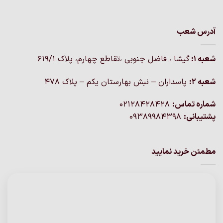
آدرس شعب
شعبه 1:
گيشا ، فاضل جنوبی ،تقاطع چهارم، پلاک 619/1
شعبه 2:
پاسداران – نبش بهارستان یکم – پلاک ۴۷۸
شماره تماس:
02128428428
پشتیبانی:
09389984398
مطمئن خرید نمایید