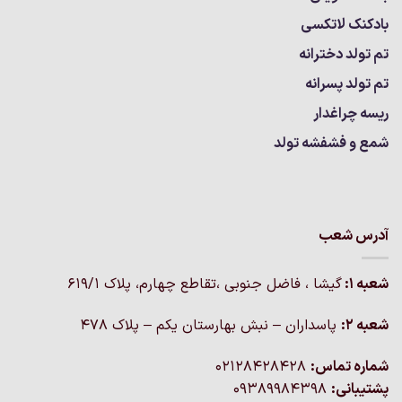
بادکنک لاتکسی
تم تولد دخترانه
تم تولد پسرانه
ریسه چراغدار
شمع و فشفشه تولد
آدرس شعب
شعبه 1:
گيشا ، فاضل جنوبی ،تقاطع چهارم، پلاک 619/1
شعبه 2:
پاسداران – نبش بهارستان یکم – پلاک ۴۷۸
شماره تماس:
02128428428
پشتیبانی:
09389984398