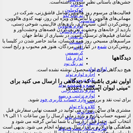
جشن‌های باستانی نظیر سوون داشته‌است.
تم تولد
کوکوملون
فعالیت‌های مرسوم روز هالووین شامل قاشق‌زنی، شرکت در
تم تولد لگو
مهمانی‌های هالووین با لباس‌های ویژه این روز، تهیه کدوی هالووین،
مناسبتی
روشن‌کردن آتش، سیب‌بازی، بازی‌های فال‌بینی، شوخی دستی،
لوازم هالووین
بازدید از خانه‌های وحشت، تعریف‌کردن قصه‌های وحشت‌آور و
لوازم ولنتاین
تماشای فیلم‌های ترسناک است. در بسیاری از نقاط جهان
تم تعیین
مراسم‌های مسیحیِ روز همه قدیسان، مانند حاضر شدن در کلیسا یا
جنسیت
روشن‌کردن
شمع
در کنار قبر مردگان، هنوز هم محبوب و رایج است
لوازم
کریسمس
دیدگاهها
لوازم یلدا
تم رنگ نود
لوازم تولد
هیچ دیدگاهی برای این محصول نوشته نشده است.
اجاره لوازم تولد
پکیج تزیین تولد
اولین نفری باشید که دیدگاهی را ارسال می کنید برای
شمع و فشفشه تولد
“مینی لیوان اسکلتی 2عددی”
لوازم بادکنک آرایی
لوازم تزئینی و ریسه
برای ثبت نقد و بررسی
وارد حساب کاربری خود
شوید.
جشن
کلاه و تاج تولد
مشتری های ساکن تهران می توانید در قسمت نهایی سفارش قبل
عینک تولد
از تسویه حساب تاریخ و بازه زمانی ارسال را بین ساعات ۱۱ الی ۱۹
لوازم جانبی تولد
انتخاب کنید. حتما قبل از ارسال با شما تماس گرفته می شود و
لوازم آتش بازی
هماهنگی های لازم برای ارسال مرسوله انجام می شود. بدیهی است
ظروف یکبار مصرف تولد
تا زمان پاسخگویی شما سفارشات ارسال نمی شود. زودترین زمان