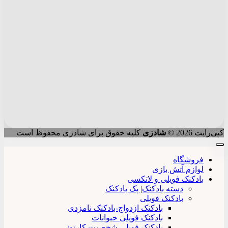
کپی‌رایت 2026 ©
شادزی
کلیه حقوق برای شادزی محفوظ است
فروشگاه
لوازم آتش بازی
بادکنک فویلی و لاتکسی
دسته بادکنک| پک بادکنک
بادکنک فویلی
بادکنک ازدواج-بادکنک نامزدی
بادکنک فویلی حیوانات
بادکنک فویلی شخصیت کارتونی