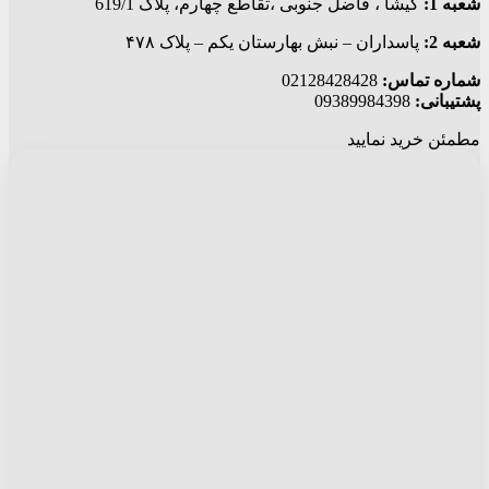
شعبه 1:
گيشا ، فاضل جنوبی ،تقاطع چهارم، پلاک 619/1
شعبه 2:
پاسداران – نبش بهارستان یکم – پلاک ۴۷۸
شماره تماس:
02128428428
پشتیبانی:
09389984398
مطمئن خرید نمایید