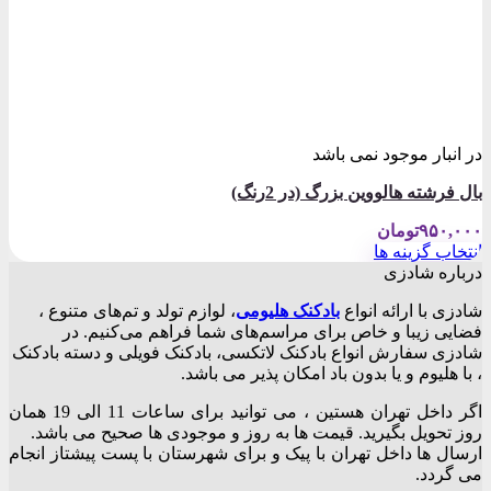
در انبار موجود نمی باشد
بال فرشته هالووین بزرگ (در 2رنگ)
۹۵۰,۰۰۰
تومان
انتخاب گزینه ها
این
درباره شادزی
محصول
شادزی با ارائه انواع
بادکنک‌ هلیومی
، لوازم تولد و تم‌های متنوع ،
دارای
فضایی زیبا و خاص برای مراسم‌های شما فراهم می‌کنیم. در
انواع
شادزی سفارش انواع بادکنک لاتکسی، بادکنک فویلی و دسته بادکنک
مختلفی
، با هلیوم و یا بدون باد امکان پذیر می باشد.
می
باشد.
اگر داخل تهران هستین ، می توانید برای ساعات 11 الی 19 همان
گزینه
روز تحویل بگیرید. قیمت ها به روز و موجودی ها صحیح می باشد.
ها
ارسال ها داخل تهران با پیک و برای شهرستان با پست پیشتاز انجام
ممکن
می گردد.
است