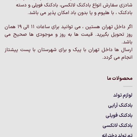
ممکن
ممکن
شادزی سفارش انواع بادکنک لاتکسی، بادکنک فویلی و دسته
است
است
بادکنک ، با هلیوم و یا بدون باد امکان پذیر می باشد.
در
در
صفحه
صفحه
اگر داخل تهران هستین ، می توانید برای ساعات 11 الی 19 همان
محصول
محصول
روز تحویل بگیرید. قیمت ها به روز و موجودی ها صحیح می
انتخاب
انتخاب
باشد.
شوند
شوند
ارسال ها داخل تهران با پیک و برای شهرستان با پست پیشتاز
انجام می گردد.
محصولات ما
لوازم تولد
بادکنک آرایی
بادکنک فویلی
بادکنک لاتکسی
تم تولد دخترانه