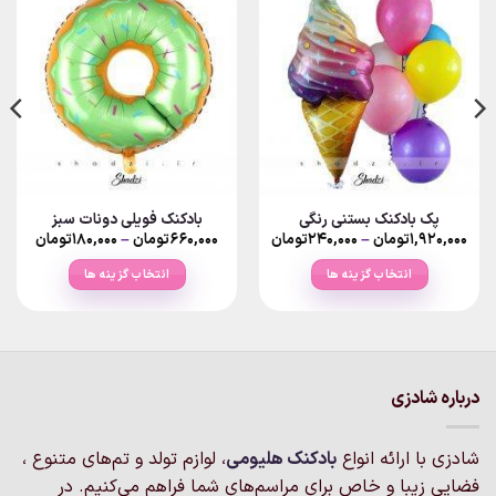
پک بادکنک بستنی رنگی
بادکنک فویلی دونات سبز
Price
Price
۱,۹۲۰,۰۰۰
تومان
–
۲۴۰,۰۰۰
تومان
۶۶۰,۰۰۰
تومان
–
۱۸۰,۰۰۰
تومان
ange:
range:
۲۴۰,۰۰۰تومان
انتخاب گزینه ها
انتخاب گزینه ها
rough
through
۱,۹۲۰,۰۰۰تومان
۶۶۰,۰۰۰تو
این
این
محصول
محصول
دارای
دارای
انواع
انواع
مختلفی
مختلفی
درباره شادزی
می
می
باشد.
باشد.
شادزی با ارائه انواع
بادکنک‌ هلیومی
، لوازم تولد و تم‌های متنوع ،
گزینه
گزینه
فضایی زیبا و خاص برای مراسم‌های شما فراهم می‌کنیم. در
ها
ها