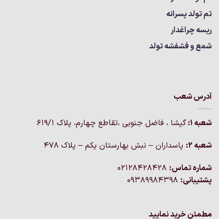
تم تولد پسرانه
ریسه چراغدار
شمع و فشفشه تولد
آدرس شعب
شعبه 1:
گيشا ، فاضل جنوبی ،تقاطع چهارم، پلاک 619/1
شعبه 2:
پاسداران – نبش بهارستان یکم – پلاک ۴۷۸
شماره تماس:
02128428428
پشتیبانی:
09389984398
مطمئن خرید نمایید