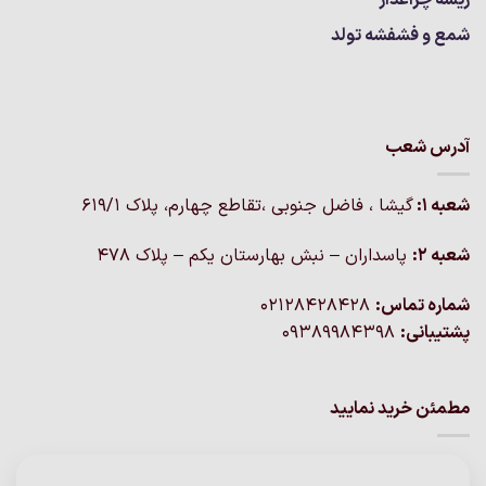
شمع و فشفشه تولد
آدرس شعب
شعبه 1:
گيشا ، فاضل جنوبی ،تقاطع چهارم، پلاک 619/1
شعبه 2:
پاسداران – نبش بهارستان یکم – پلاک ۴۷۸
شماره تماس:
02128428428
پشتیبانی:
09389984398
مطمئن خرید نمایید