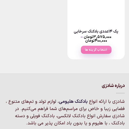
پک ۱۴عددی بادکنک سرخابی
۳,۵۷۵,۰۰۰
تومان
–
Price
۴۰۰,۰۰۰
تومان
range:
۴۰۰,۰۰۰تومان
انتخاب گزینه ها
through
۳,۵۷۵,۰۰۰تومان
این
محصول
دارای
انواع
مختلفی
درباره شادزی
می
باشد.
گزینه
شادزی با ارائه انواع
بادکنک‌ هلیومی
، لوازم تولد و تم‌های متنوع ،
ها
فضایی زیبا و خاص برای مراسم‌های شما فراهم می‌کنیم. در
ممکن
شادزی سفارش انواع بادکنک لاتکسی، بادکنک فویلی و دسته
است
بادکنک ، با هلیوم و یا بدون باد امکان پذیر می باشد.
در